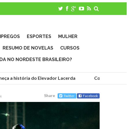
MPREGOS
ESPORTES
MULHER
RESUMO DE NOVELAS
CURSOS
IDA NO NORDESTE BRASILEIRO?
ça a história do Elevador Lacerda
Conheça as funda
Share
Twitter
Facebook
4