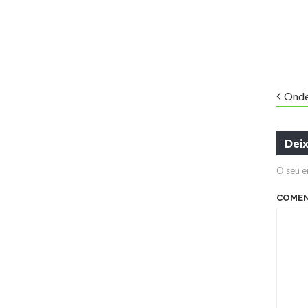
Onde
Dei
O seu e
COME