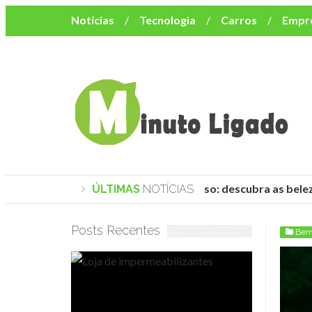
Notícias
Tecnologia
Carros
Empr
Mulher
Bem-Estar
Negócios
Músi
Resumo de Novelas
Cursos
Como o turismo impacta o custo de vida no nor
Praias de Trancoso: descubra as belez
ÚLTIMAS
NOTÍCIAS
Posts Recentes
Bem