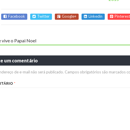
Facebook
Twitter
Google+
Linkedin
Pinterest
 vive o Papai Noel
xe um comentário
ndereço de e-mail não será publicado.
Campos obrigatórios são marcados 
NTÁRIO
*