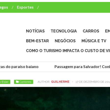
egos
Esportes
ca e TV
deste brasileiro?
NOTÍCIAS
TECNOLOGIA
CARROS
E
BEM-ESTAR
NEGÓCIOS
MÚSICA E TV
COMO O TURISMO IMPACTA O CUSTO DE V
as do paraíso baiano
Passagem para Salvador! Conhe
-Estar
Cantores
AUTHOR:
GUILHERME
-
17 DE DEZEMBRO DE 201