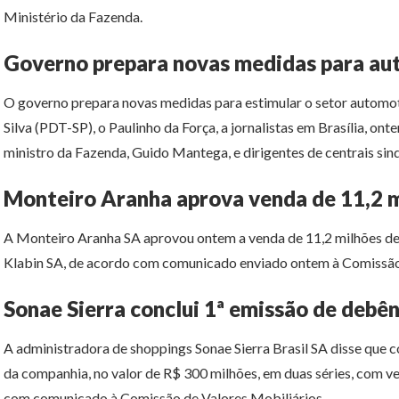
Ministério da Fazenda.
Governo prepara novas medidas para auto
O governo prepara novas medidas para estimular o setor automot
Silva (PDT-SP), o Paulinho da Força, a jornalistas em Brasília, ont
ministro da Fazenda, Guido Mantega, e dirigentes de centrais sind
Monteiro Aranha aprova venda de 11,2 m
A Monteiro Aranha SA aprovou ontem a venda de 11,2 milhões de 
Klabin SA, de acordo com comunicado enviado ontem à Comissão 
Sonae Sierra conclui 1ª emissão de debê
A administradora de shoppings Sonae Sierra Brasil SA disse que 
da companhia, no valor de R$ 300 milhões, em duas séries, com v
com comunicado à Comissão de Valores Mobiliários.