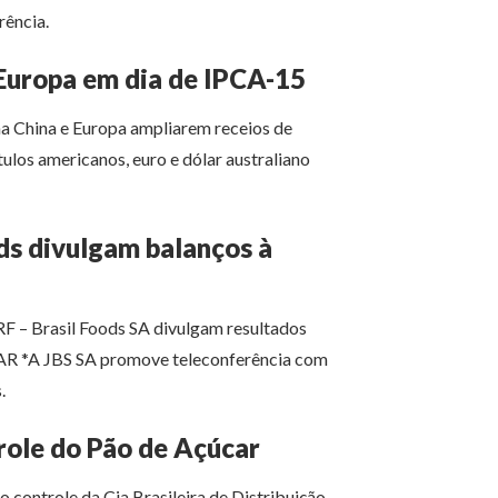
rência.
Europa em dia de IPCA-15
na China e Europa ampliarem receios de
ulos americanos, euro e dólar australiano
s divulgam balanços à
RF – Brasil Foods SA divulgam resultados
 *A JBS SA promove teleconferência com
.
trole do Pão de Açúcar
 controle da Cia Brasileira de Distribuição