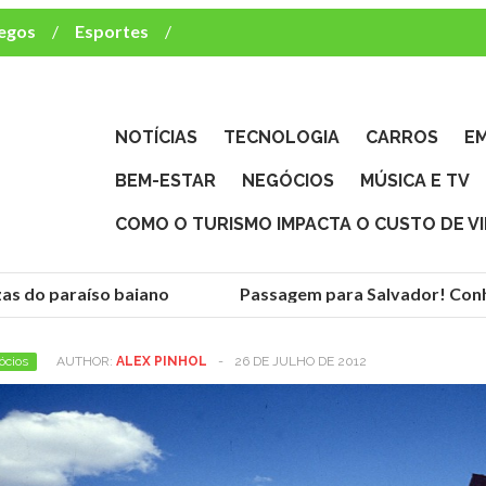
egos
Esportes
ca e TV
deste brasileiro?
NOTÍCIAS
TECNOLOGIA
CARROS
E
BEM-ESTAR
NEGÓCIOS
MÚSICA E TV
COMO O TURISMO IMPACTA O CUSTO DE V
as do paraíso baiano
Passagem para Salvador! Conhe
ócios
AUTHOR:
ALEX PINHOL
-
26 DE JULHO DE 2012