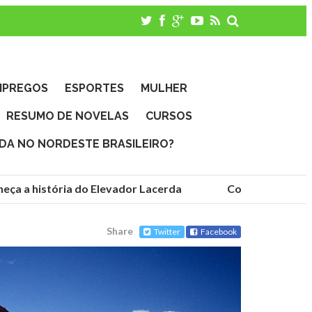
MPREGOS
ESPORTES
MULHER
RESUMO DE NOVELAS
CURSOS
IDA NO NORDESTE BRASILEIRO?
ça a história do Elevador Lacerda
Conheça as funda
Share
Twitter
Facebook