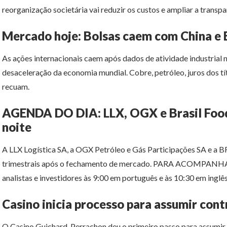
reorganização societária vai reduzir os custos e ampliar a transpa
Mercado hoje: Bolsas caem com China e 
As ações internacionais caem após dados de atividade industrial 
desaceleração da economia mundial. Cobre, petróleo, juros dos tít
recuam.
AGENDA DO DIA: LLX, OGX e Brasil Food
noite
A LLX Logística SA, a OGX Petróleo e Gás Participações SA e a B
trimestrais após o fechamento de mercado. PARA ACOMPANHAR
analistas e investidores às 9:00 em português e às 10:30 em inglês
Casino inicia processo para assumir con
O Casino Guichard-Perrachon deu o primeiro passo para assumir o