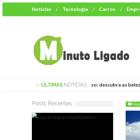
Notícias
Tecnologia
Carros
Empr
Mulher
Bem-Estar
Negócios
Músi
Resumo de Novelas
Cursos
Como o turismo impacta o custo de vida no nor
Praias de Trancoso: descubra as belez
ÚLTIMAS
NOTÍCIAS
Posts Recentes
Neg