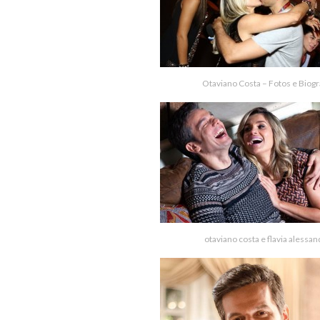
Otaviano Costa – Fotos e Biogr
otaviano costa e flavia alessan