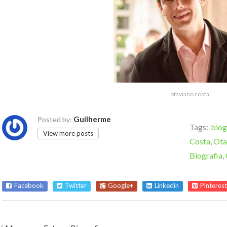
otaviano costa
Guilherme
Posted by:
Tags:
biog
View more posts
Costa
,
Ota
Biografia
,
Facebook
Twitter
Google+
Linkedin
Pinterest