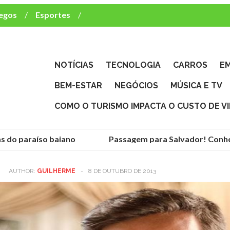
egos
Esportes
ca e TV
deste brasileiro?
NOTÍCIAS
TECNOLOGIA
CARROS
E
BEM-ESTAR
NEGÓCIOS
MÚSICA E TV
COMO O TURISMO IMPACTA O CUSTO DE V
o paraíso baiano
Passagem para Salvador! Conheça a
AUTHOR:
GUILHERME
-
8 DE OUTUBRO DE 2013