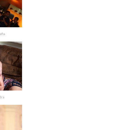
afia
dra