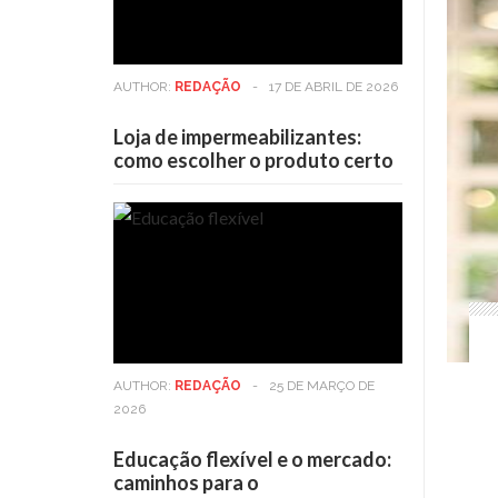
AUTHOR:
REDAÇÃO
-
17 DE ABRIL DE 2026
Loja de impermeabilizantes:
como escolher o produto certo
AUTHOR:
REDAÇÃO
-
25 DE MARÇO DE
2026
Educação flexível e o mercado:
caminhos para o