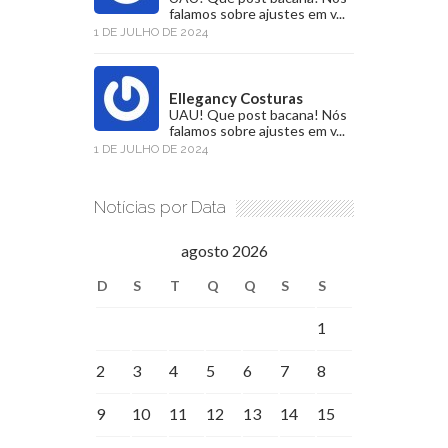
falamos sobre ajustes em v...
1 DE JULHO DE 2024
Ellegancy Costuras
UAU! Que post bacana! Nós
falamos sobre ajustes em v...
1 DE JULHO DE 2024
Notícias por Data
agosto 2026
D
S
T
Q
Q
S
S
1
2
3
4
5
6
7
8
9
10
11
12
13
14
15