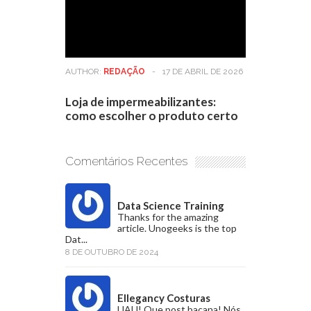
AUTHOR:
REDAÇÃO
-
17 DE ABRIL DE 2026
Loja de impermeabilizantes:
como escolher o produto certo
Comentários Recentes
Data Science Training
Thanks for the amazing
article. Unogeeks is the top
Dat...
8 DE OUTUBRO DE 2024
Ellegancy Costuras
UAU! Que post bacana! Nós