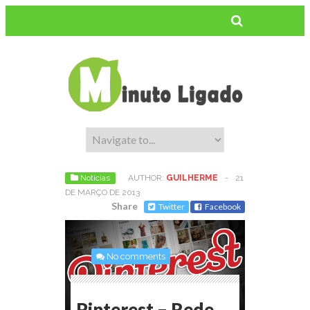
Notícias
AUTHOR:
GUILHERME
-
21
DE MARÇO DE 2013
Share
Twitter
Facebook
No comments
Pinterest – Rede