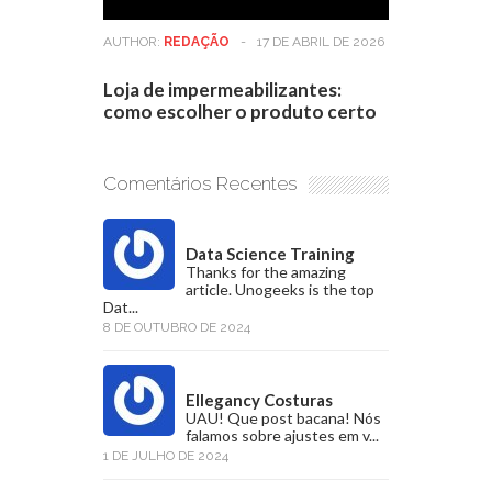
AUTHOR:
REDAÇÃO
-
17 DE ABRIL DE 2026
Loja de impermeabilizantes:
como escolher o produto certo
Comentários Recentes
Data Science Training
Thanks for the amazing
article. Unogeeks is the top
Dat...
8 DE OUTUBRO DE 2024
Ellegancy Costuras
UAU! Que post bacana! Nós
falamos sobre ajustes em v...
1 DE JULHO DE 2024