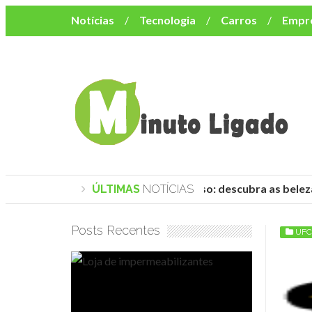
Notícias
Tecnologia
Carros
Empr
Mulher
Bem-Estar
Negócios
Músi
Resumo de Novelas
Cursos
Como o turismo impacta o custo de vida no nor
Praias de Trancoso: descubra as belez
ÚLTIMAS
NOTÍCIAS
Posts Recentes
UFC