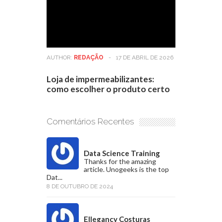
AUTHOR:
REDAÇÃO
-
17 DE ABRIL DE 2026
Loja de impermeabilizantes:
como escolher o produto certo
Comentários Recentes
Data Science Training
Thanks for the amazing
article. Unogeeks is the top
Dat...
8 DE OUTUBRO DE 2024
Ellegancy Costuras