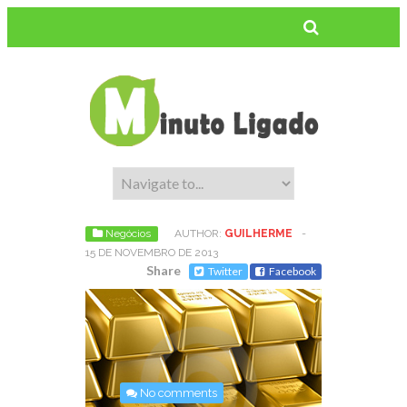
Negócios
AUTHOR:
GUILHERME
-
15 DE NOVEMBRO DE 2013
Share
Twitter
Facebook
No comments