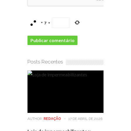
+
7
=
Posts Recentes
AUTHOR:
REDAÇÃO
-
17 DE ABRIL DE 2026