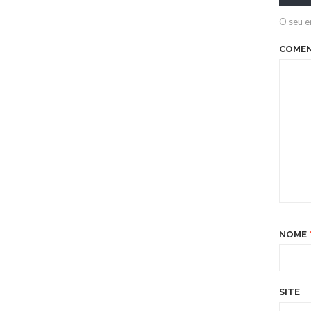
O seu e
COME
NOME
SITE