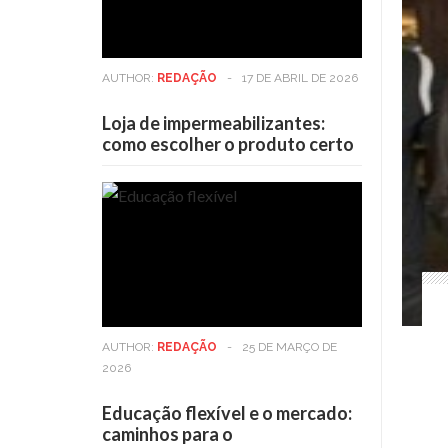
AUTHOR:
REDAÇÃO
-
17 DE ABRIL DE 2026
Loja de impermeabilizantes:
como escolher o produto certo
AUTHOR:
REDAÇÃO
-
25 DE MARÇO DE
2026
Educação flexível e o mercado:
caminhos para o