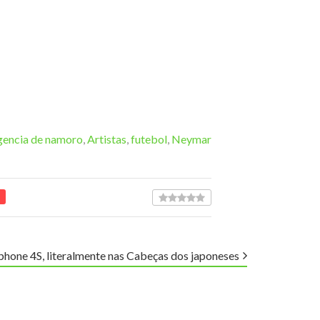
encia de namoro
,
Artistas
,
futebol
,
Neymar
phone 4S, literalmente nas Cabeças dos japoneses