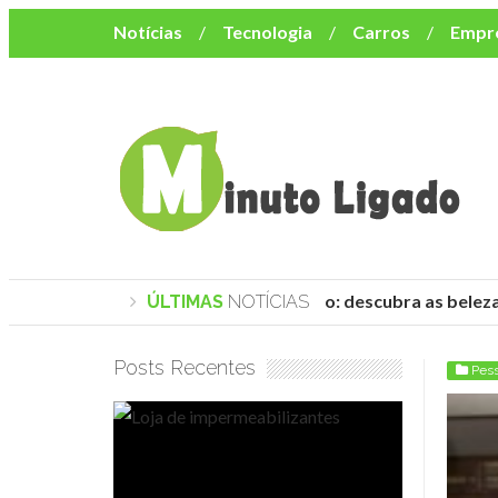
Notícias
Tecnologia
Carros
Empr
Mulher
Bem-Estar
Negócios
Músi
Resumo de Novelas
Cursos
Como o turismo impacta o custo de vida no nor
Praias de Trancoso: descubra as belezas
ÚLTIMAS
NOTÍCIAS
Posts Recentes
Pes