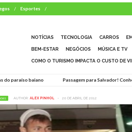
egos
Esportes
ca e TV
deste brasileiro?
NOTÍCIAS
TECNOLOGIA
CARROS
E
BEM-ESTAR
NEGÓCIOS
MÚSICA E TV
COMO O TURISMO IMPACTA O CUSTO DE V
 do paraíso baiano
Passagem para Salvador! Conheça
soas
AUTHOR:
ALEX PINHOL
-
20 DE ABRIL DE 2012