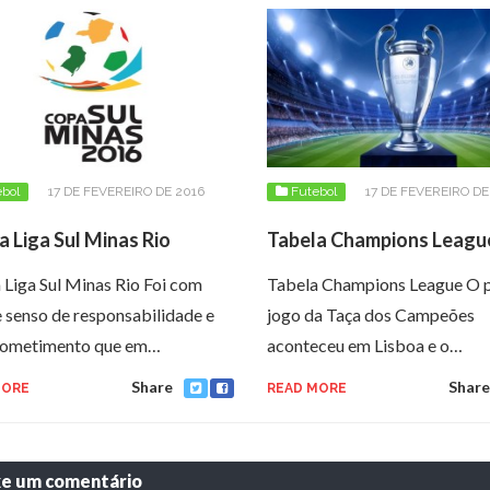
bol
17 DE FEVEREIRO DE 2016
Futebol
17 DE FEVEREIRO DE
a Liga Sul Minas Rio
Tabela Champions Leagu
 Liga Sul Minas Rio Foi com
Tabela Champions League O 
 senso de responsabilidade e
jogo da Taça dos Campeões
ometimento que em…
aconteceu em Lisboa e o…
Share
Share
MORE
READ MORE
xe um comentário