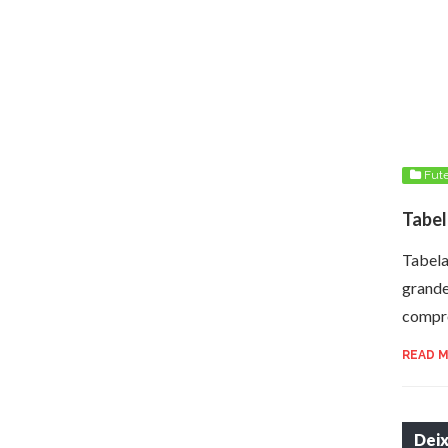
Fute
Tabel
Tabela
grande
compr
READ 
Dei