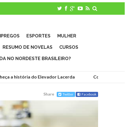
MPREGOS
ESPORTES
MULHER
RESUMO DE NOVELAS
CURSOS
IDA NO NORDESTE BRASILEIRO?
ça a história do Elevador Lacerda
Conheça as funda
Share
Twitter
Facebook