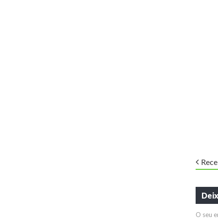
Rece
Dei
O seu e