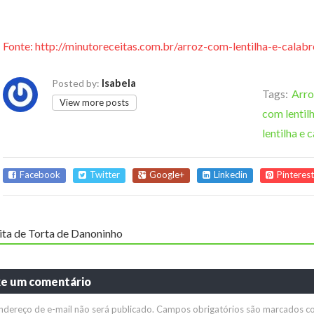
Fonte: http://minutoreceitas.com.br/arroz-com-lentilha-e-calabr
Isabela
Posted by:
Tags:
Arro
View more posts
com lentil
lentilha e 
Facebook
Twitter
Google+
Linkedin
Pinterest
ita de Torta de Danoninho
xe um comentário
ndereço de e-mail não será publicado.
Campos obrigatórios são marcados 