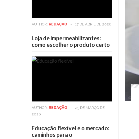
AUTHOR:
REDAÇÃO
-
17 DE ABRIL DE 2026
Loja de impermeabilizantes:
como escolher o produto certo
AUTHOR:
REDAÇÃO
-
25 DE MARÇO DE
2026
Educação flexível e o mercado:
caminhos para o