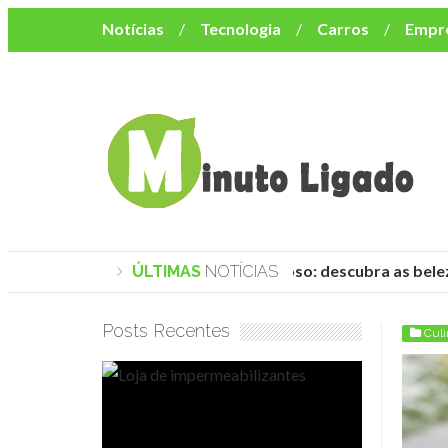
Notícias
Tecnologia
Carros
Empr
Mulher
Bem-Estar
Negócios
Músi
Resumo de Novelas
Cursos
Como o turismo impacta o custo de vida no nor
Praias de Trancoso: descubra as belez
ÚLTIMAS
NOTÍCIAS
Posts Recentes
Culi