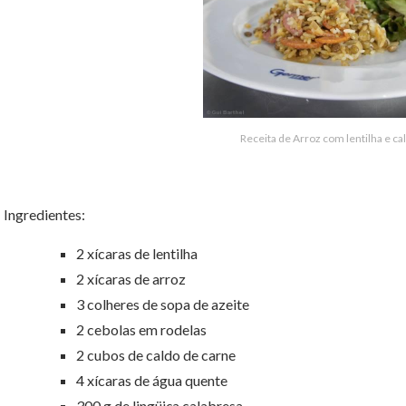
Receita de Arroz com lentilha e ca
Ingredientes:
2 xícaras de lentilha
2 xícaras de arroz
3 colheres de sopa de azeite
2 cebolas em rodelas
2 cubos de caldo de carne
4 xícaras de água quente
300 g de lingüiça calabresa