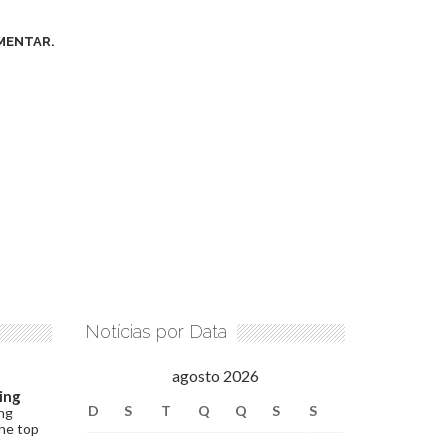
MENTAR.
Notícias por Data
agosto 2026
ing
D
S
T
Q
Q
S
S
ng
the top