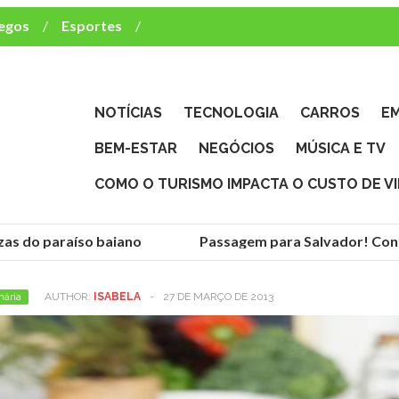
egos
Esportes
ca e TV
deste brasileiro?
NOTÍCIAS
TECNOLOGIA
CARROS
E
BEM-ESTAR
NEGÓCIOS
MÚSICA E TV
COMO O TURISMO IMPACTA O CUSTO DE V
as do paraíso baiano
Passagem para Salvador! Conhe
nária
AUTHOR:
ISABELA
-
27 DE MARÇO DE 2013