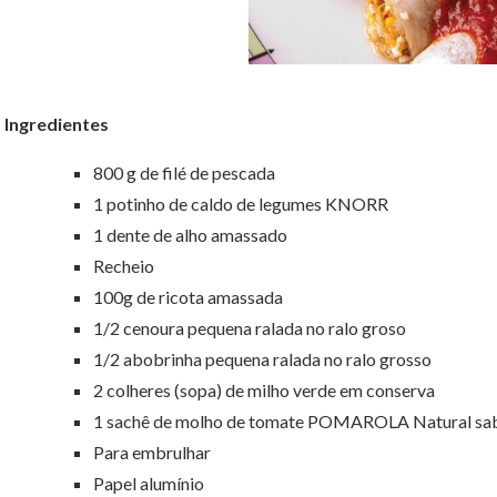
Ingredientes
800 g de filé de pescada
1 potinho de caldo de legumes KNORR
1 dente de alho amassado
Recheio
100g de ricota amassada
1/2 cenoura pequena ralada no ralo groso
1/2 abobrinha pequena ralada no ralo grosso
2 colheres (sopa) de milho verde em conserva
1 sachê de molho de tomate POMAROLA Natural sab
Para embrulhar
Papel alumínio