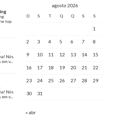
agosto 2026
ing
D
S
T
Q
Q
S
S
ng
the top
1
2
3
4
5
6
7
8
s
9
10
11
12
13
14
15
na! Nós
 em v...
16
17
18
19
20
21
22
23
24
25
26
27
28
29
s
na! Nós
30
31
 em v...
« abr