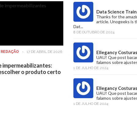
Data Science Train
Thanks for the amazi
article. Unogeeks is 
Dat...
8 DE OUTUBRO DE 2024
:
REDAÇÃO
-
17 DE ABRIL DE 2026
Ellegancy Costura
UAU! Que post baca
falamos sobre ajustes
e impermeabilizantes:
1 DE JULHO DE 2024
scolher o produto certo
Ellegancy Costura
UAU! Que post baca
falamos sobre ajustes
1 DE JULHO DE 2024