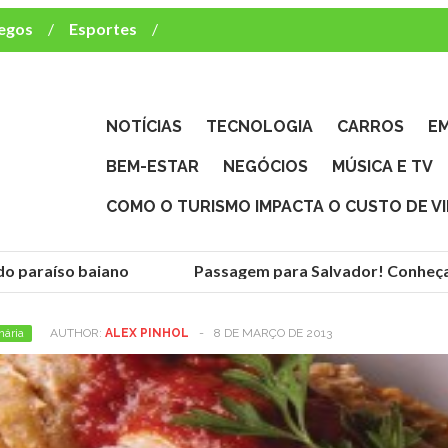
egos
Esportes
ca e TV
deste brasileiro?
NOTÍCIAS
TECNOLOGIA
CARROS
E
BEM-ESTAR
NEGÓCIOS
MÚSICA E TV
COMO O TURISMO IMPACTA O CUSTO DE V
 paraíso baiano
Passagem para Salvador! Conheça a 
nária
AUTHOR:
ALEX PINHOL
-
8 DE MARÇO DE 2013