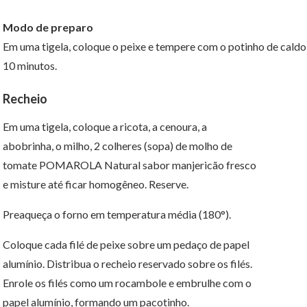
Modo de preparo
Em uma tigela, coloque o peixe e tempere com o potinho de cald
10 minutos.
Recheio
Em uma tigela, coloque a ricota, a cenoura, a
abobrinha, o milho, 2 colheres (sopa) de molho de
tomate POMAROLA Natural sabor manjericão fresco
e misture até ficar homogêneo. Reserve.
Preaqueça o forno em temperatura média (180°).
Coloque cada filé de peixe sobre um pedaço de papel
alumínio. Distribua o recheio reservado sobre os filés.
Enrole os filés como um rocambole e embrulhe com o
papel alumínio, formando um pacotinho.