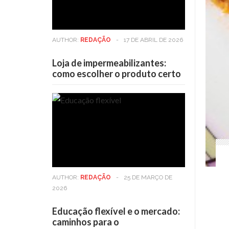
AUTHOR:
REDAÇÃO
-
17 DE ABRIL DE 2026
Loja de impermeabilizantes:
como escolher o produto certo
AUTHOR:
REDAÇÃO
-
25 DE MARÇO DE
2026
Educação flexível e o mercado:
caminhos para o