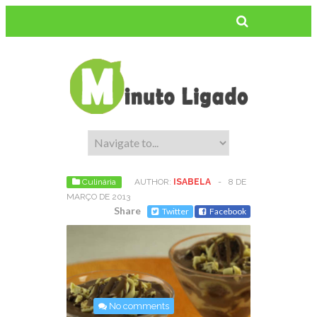
Culinária
AUTHOR:
ISABELA
-
8 DE
MARÇO DE 2013
Share
Twitter
Facebook
No comments