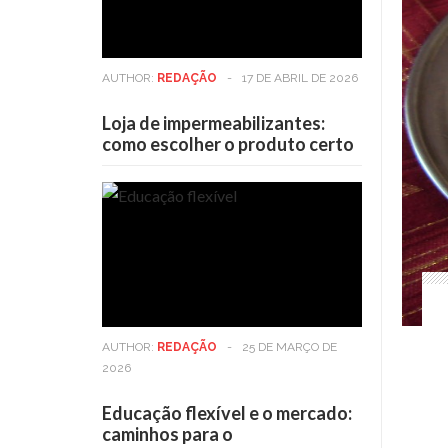
AUTHOR:
REDAÇÃO
-
17 DE ABRIL DE 2026
Loja de impermeabilizantes:
como escolher o produto certo
AUTHOR:
REDAÇÃO
-
25 DE MARÇO DE
2026
Educação flexível e o mercado:
caminhos para o