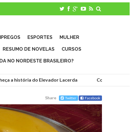
MPREGOS
ESPORTES
MULHER
RESUMO DE NOVELAS
CURSOS
IDA NO NORDESTE BRASILEIRO?
ça a história do Elevador Lacerda
Conheça as funda
Share
Twitter
Facebook