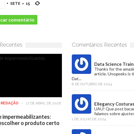
+
SETE
=
15
 Recentes
Comentários Recentes
Data Science Train
Thanks for the amazi
article. Unogeeks is 
Dat...
8 DE OUTUBRO DE 2024
:
REDAÇÃO
-
17 DE ABRIL DE 2026
Ellegancy Costura
UAU! Que post baca
falamos sobre ajustes
e impermeabilizantes:
1 DE JULHO DE 2024
scolher o produto certo