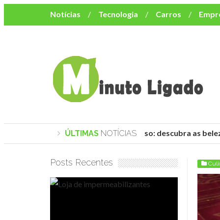
Notícias
Tecnologia
Carros
Empr
Mulher
Bem-Estar
Negócios
Músi
Resumo de Novelas
Cursos
Como o turismo impacta o custo de vida no nor
Praias de Trancoso: descubra as belez
ÚLTIMAS
NOTÍCIAS
Posts Recentes
Culi