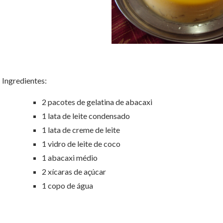
Ingredientes:
2 pacotes de gelatina de abacaxi
1 lata de leite condensado
1 lata de creme de leite
1 vidro de leite de coco
1 abacaxi médio
2 xícaras de açúcar
1 copo de água