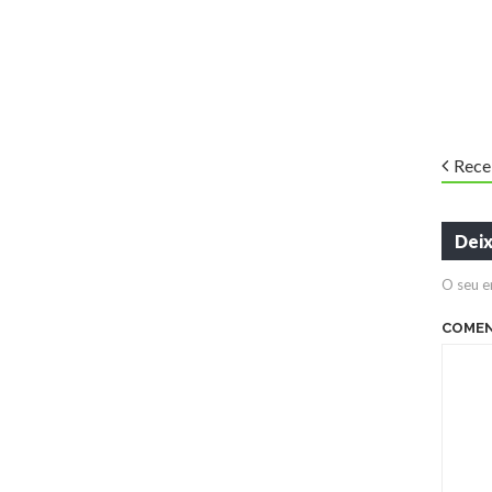
Rece
Dei
O seu e
COME