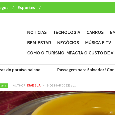
egos
Esportes
ca e TV
deste brasileiro?
NOTÍCIAS
TECNOLOGIA
CARROS
E
BEM-ESTAR
NEGÓCIOS
MÚSICA E TV
COMO O TURISMO IMPACTA O CUSTO DE V
as do paraíso baiano
Passagem para Salvador! Conhe
nária
AUTHOR:
ISABELA
-
8 DE MARÇO DE 2013