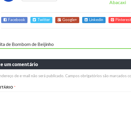
Abacaxi
Facebook
Twitter
Google+
Linkedin
Pinterest
ita de Bombom de Beijinho
xe um comentário
ndereço de e-mail não será publicado.
Campos obrigatórios são marcados 
NTÁRIO
*