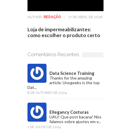
AUTHOR:
REDAÇÃO
-
17 DE ABRIL DE 2026
Loja de impermeabilizantes:
como escolher o produto certo
Comentários Recentes
Data Science Training
Thanks for the amazing
article. Unogeeks is the top
Dat...
8 DE OUTUBRO DE 2024
Ellegancy Costuras
UAU! Que post bacana! Nós
falamos sobre ajustes em v...
1 DE JULHO DE 2024