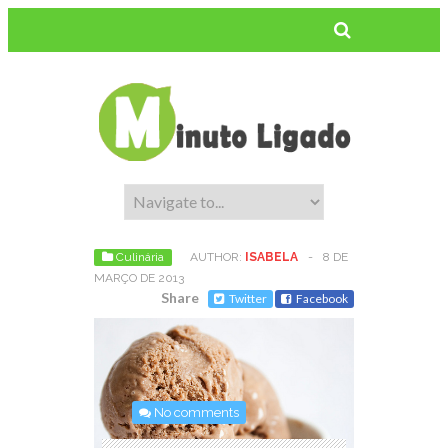
Culinária
AUTHOR:
ISABELA
-
8 DE
MARÇO DE 2013
Share
Twitter
Facebook
No comments