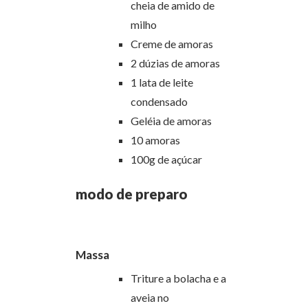
cheia de amido de
milho
Creme de amoras
2 dúzias de amoras
1 lata de leite
condensado
Geléia de amoras
10 amoras
100g de açúcar
modo de preparo
Massa
Triture a bolacha e a
aveia no