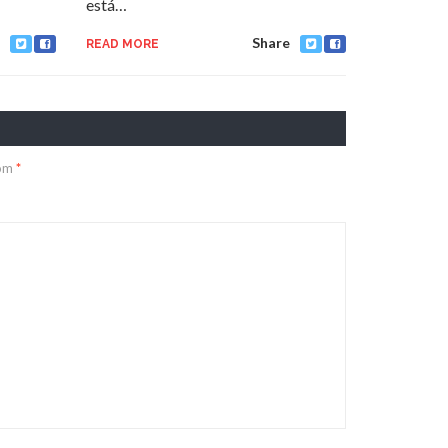
está…
Share
READ MORE
com
*