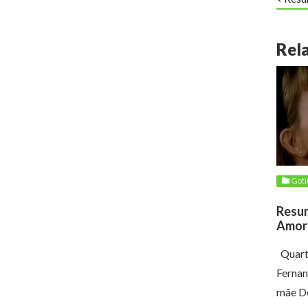
Rel
Got
2013
Resum
Amor 
Quarta
Fernan
mãe D