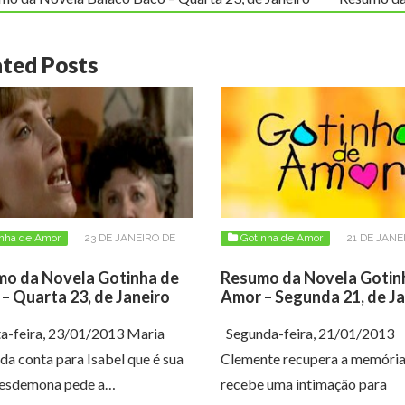
ated Posts
inha de Amor
23 DE JANEIRO DE
Gotinha de Amor
21 DE JANE
2013
o da Novela Gotinha de
Resumo da Novela Gotin
– Quarta 23, de Janeiro
Amor – Segunda 21, de Ja
-feira, 23/01/2013 Maria
Segunda-feira, 21/01/2013
da conta para Isabel que é sua
Clemente recupera a memória
esdemona pede a…
recebe uma intimação para