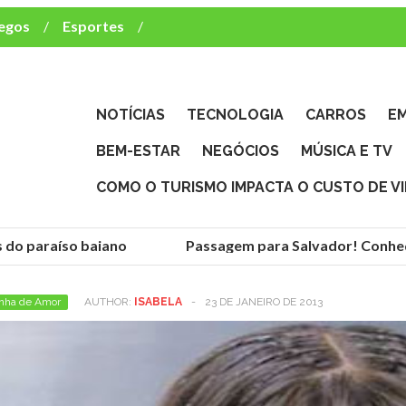
egos
Esportes
ca e TV
deste brasileiro?
NOTÍCIAS
TECNOLOGIA
CARROS
E
BEM-ESTAR
NEGÓCIOS
MÚSICA E TV
COMO O TURISMO IMPACTA O CUSTO DE V
 do paraíso baiano
Passagem para Salvador! Conheça
inha de Amor
AUTHOR:
ISABELA
-
23 DE JANEIRO DE 2013