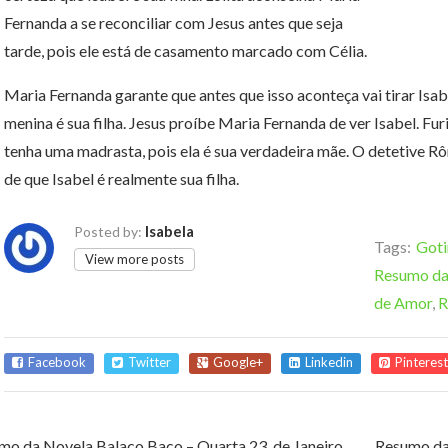
Fernanda a se reconciliar com Jesus antes que seja
tarde, pois ele está de casamento marcado com Célia.
Maria Fernanda garante que antes que isso aconteça vai tirar Isab
menina é sua filha. Jesus proíbe Maria Fernanda de ver Isabel. Fur
tenha uma madrasta, pois ela é sua verdadeira mãe. O detetive R
de que Isabel é realmente sua filha.
Isabela
Posted by:
Tags:
Goti
View more posts
Resumo da
de Amor
,
R
Facebook
Twitter
Google+
Linkedin
Pinterest
mo da Novela Balaco Baco – Quarta 23, de Janeiro
Resumo da 