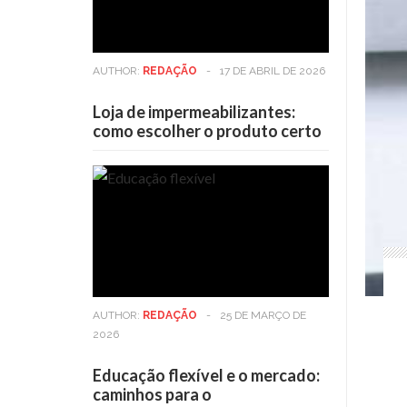
AUTHOR:
REDAÇÃO
-
17 DE ABRIL DE 2026
Loja de impermeabilizantes:
como escolher o produto certo
AUTHOR:
REDAÇÃO
-
25 DE MARÇO DE
2026
Educação flexível e o mercado:
caminhos para o