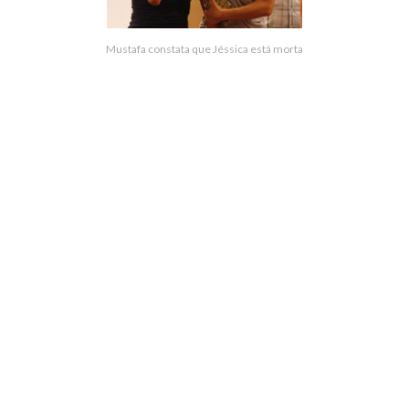
Mustafa constata que Jéssica está morta