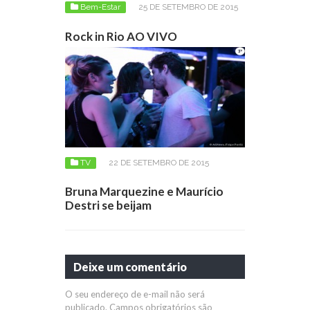
Bem-Estar
25 DE SETEMBRO DE 2015
Rock in Rio AO VIVO
TV
22 DE SETEMBRO DE 2015
Bruna Marquezine e Maurício
Destri se beijam
Deixe um comentário
O seu endereço de e-mail não será
publicado.
Campos obrigatórios são