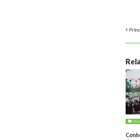
Princ
Rel
Dica
Conhe