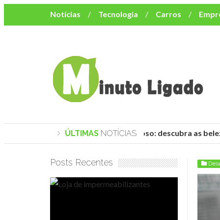
Notícias
Tecnologia
Carros
Empr
Mulher
Bem-Estar
Negócios
Músi
Resumo de Novelas
Cursos
Como o turismo impacta o custo de vida no nor
Praias de Trancoso: descubra as belez
ÚLTIMAS
NOTÍCIAS
Posts Recentes
Des