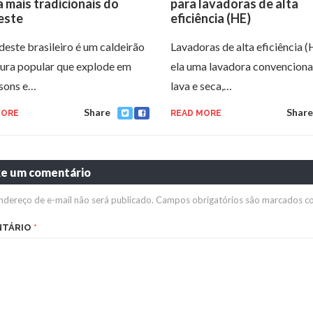
a mais tradicionais do
para lavadoras de alta
este
eficiência (HE)
este brasileiro é um caldeirão
Lavadoras de alta eficiência (
tura popular que explode em
ela uma lavadora convenciona
 sons e…
lava e seca,…
Share
Share
MORE
READ MORE
xe um comentário
ndereço de e-mail não será publicado.
Campos obrigatórios são marcados 
NTÁRIO
*