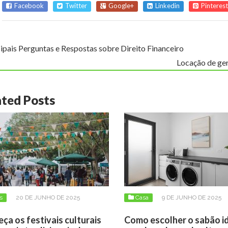
Facebook
Twitter
Google+
Linkedin
Pinterest
ipais Perguntas e Respostas sobre Direito Financeiro
Locação de ger
ated Posts
s
20 DE JUNHO DE 2025
Casa
9 DE JUNHO DE 2025
ça os festivais culturais
Como escolher o sabão i