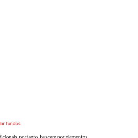
dar fundos
.
dicionais, portanto, buscam por elementos