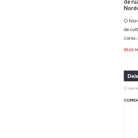
de ru
Nord
O Nord
de cul
cores,
READ 
Dei
O seu e
COME