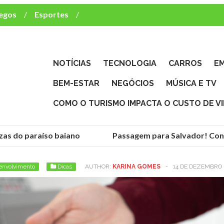
egos
Esportes
ca e TV
deste brasileiro?
NOTÍCIAS
TECNOLOGIA
CARROS
E
BEM-ESTAR
NEGÓCIOS
MÚSICA E TV
COMO O TURISMO IMPACTA O CUSTO DE V
as do paraíso baiano
Passagem para Salvador! Conhe
envolvimento
Dicas
AUTHOR:
KARINA GOMES
-
14 DE DEZEMBRO 