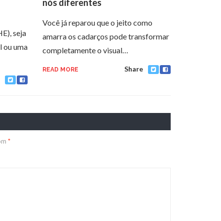
nós diferentes
Você já reparou que o jeito como
HE), seja
amarra os cadarços pode transformar
l ou uma
completamente o visual…
Share
READ MORE
com
*