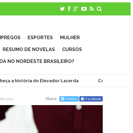
MPREGOS
ESPORTES
MULHER
RESUMO DE NOVELAS
CURSOS
IDA NO NORDESTE BRASILEIRO?
ça a história do Elevador Lacerda
Conheça as funda
Share
Twitter
Facebook
DE 2021