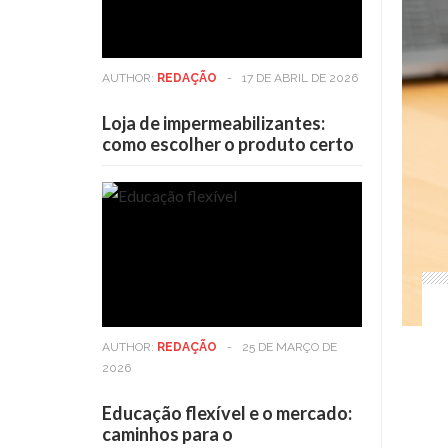
AUTHOR:
REDAÇÃO
-
17 DE ABRIL DE 2026
Loja de impermeabilizantes:
como escolher o produto certo
AUTHOR:
REDAÇÃO
-
25 DE MARÇO DE
2026
Educação flexível e o mercado:
caminhos para o