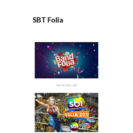
SBT Folia
band folia sbt