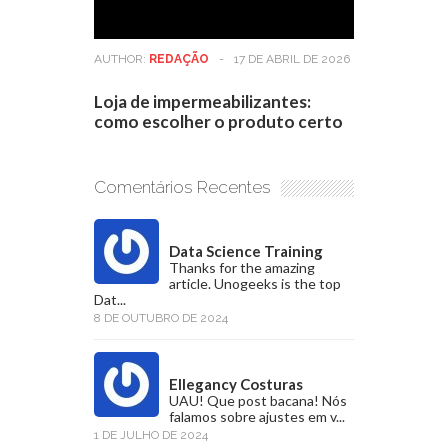
AUTHOR:
REDAÇÃO
-
17 DE ABRIL DE 2026
Loja de impermeabilizantes:
como escolher o produto certo
Comentários Recentes
Data Science Training
Thanks for the amazing
article. Unogeeks is the top
Dat...
8 DE OUTUBRO DE 2024
Ellegancy Costuras
UAU! Que post bacana! Nós
falamos sobre ajustes em v...
1 DE JULHO DE 2024