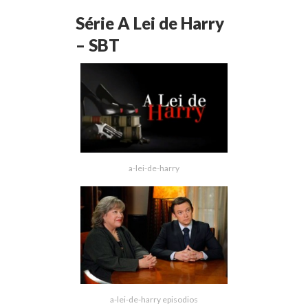
Série A Lei de Harry
– SBT
a-lei-de-harry
a-lei-de-harry episodios