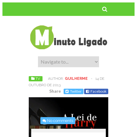
TV
AUTHOR:
GUILHERME
-
14 DE
OUTUBRO DE 2013
Share
Twitter
Facebook
No comments