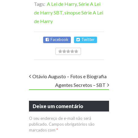
Tags:
A Lei de Harry
,
Série A Lei
de Harry SBT
,
sinopse Série A Lei
de Harry
Facebook
Twitter
Otávio Augusto – Fotos e Biografia
Agentes Secretos – SBT
Deixe um comentário
O seu endereço de e-mail não será
publicado.
Campos obrigatórios são
marcados com
*