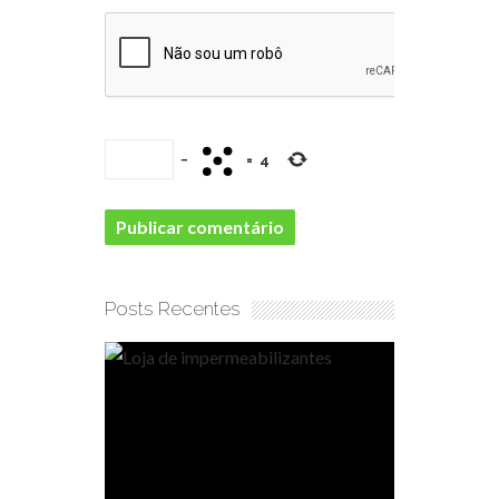
−
=
4
Posts Recentes