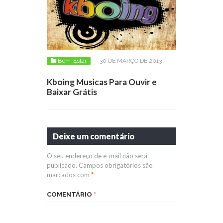
Bem-Estar
30 DE MARÇO DE 2013
Kboing Musicas Para Ouvir e
Baixar Grátis
Deixe um comentário
O seu endereço de e-mail não será
publicado.
Campos obrigatórios são
marcados com
*
COMENTÁRIO
*