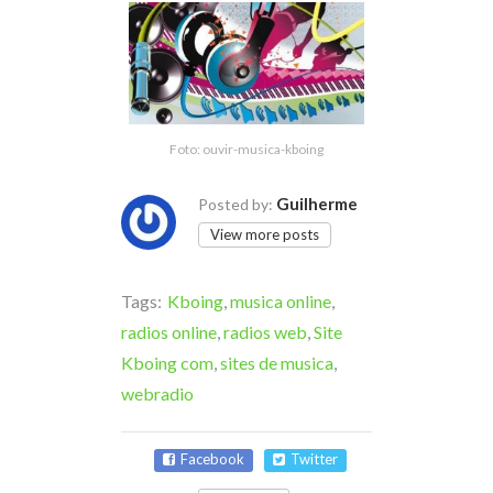
Foto: ouvir-musica-kboing
Guilherme
Posted by:
View more posts
Tags:
Kboing
,
musica online
,
radios online
,
radios web
,
Site
Kboing com
,
sites de musica
,
webradio
Facebook
Twitter