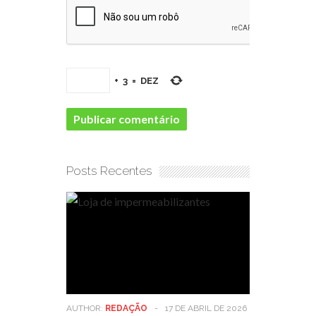
+
3
=
DEZ
Posts Recentes
AUTHOR:
REDAÇÃO
-
17 DE ABRIL DE 2026