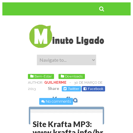
Bem-Estar
Downloads
AUTHOR:
GUILHERME
-
30 DE MARÇO DE
Share
Twitter
Facebook
2013
No comments
Site Krafta MP3:
www.krafta.info/br