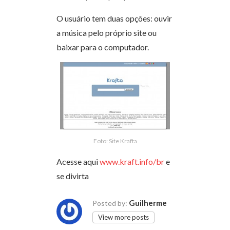
O usuário tem duas opções: ouvir
a música pelo próprio site ou
baixar para o computador.
Foto: Site Krafta
Acesse aqui
www.kraft.info/br
e
se divirta
Guilherme
Posted by:
View more posts