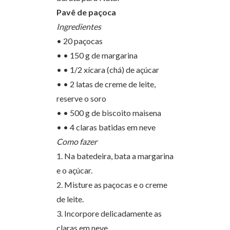
Pavê de paçoca
Ingredientes
• 20 paçocas
• • 150 g de margarina
• • 1/2 xícara (chá) de açúcar
• • 2 latas de creme de leite,
reserve o soro
• • 500 g de biscoito maisena
• • 4 claras batidas em neve
Como fazer
1. Na batedeira, bata a margarina
e o açúcar.
2. Misture as paçocas e o creme
de leite.
3. Incorpore delicadamente as
claras em neve