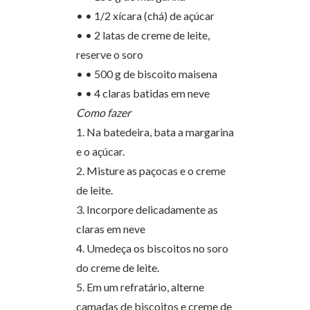
• • 1/2 xícara (chá) de açúcar
• • 2 latas de creme de leite,
reserve o soro
• • 500 g de biscoito maisena
• • 4 claras batidas em neve
Como fazer
1. Na batedeira, bata a margarina
e o açúcar.
2. Misture as paçocas e o creme
de leite.
3. Incorpore delicadamente as
claras em neve
4. Umedeça os biscoitos no soro
do creme de leite.
5. Em um refratário, alterne
camadas de biscoitos e creme de