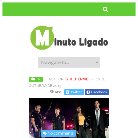
TV
AUTHOR:
GUILHERME
-
16 DE
OUTUBRO DE 2013
Share
Twitter
Facebook
No comments