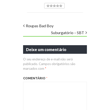
Roupas Bad Boy
Suburgatório – SBT
Deixe um comentário
O seu endereço de e-mail não será
publicado.
Campos obrigatórios são
marcados com
*
COMENTÁRIO
*