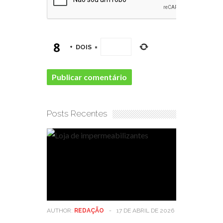
+
DOIS
=
Posts Recentes
AUTHOR:
REDAÇÃO
-
17 DE ABRIL DE 2026