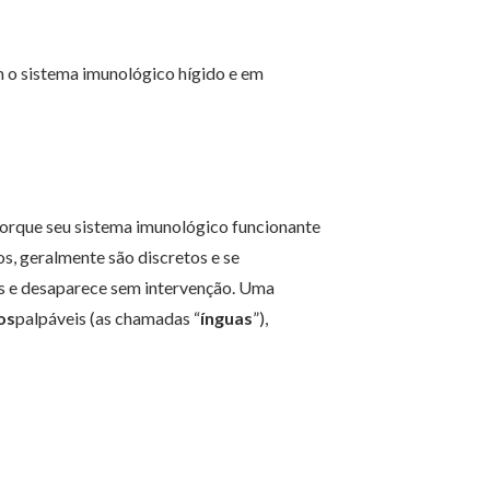
 o sistema imunológico hígido e em
orque seu sistema imunológico funcionante
cos, geralmente são discretos e se
s e desaparece sem intervenção. Uma
os
palpáveis (as chamadas “
ínguas
”),