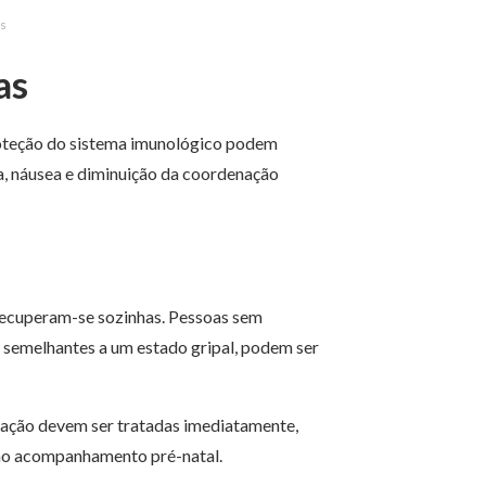
as
as
oteção do sistema imunológico podem
a, náusea e diminuição da coordenação
recuperam-se sozinhas. Pessoas sem
semelhantes a um estado gripal, podem ser
tação devem ser tratadas imediatamente,
e no acompanhamento pré-natal.