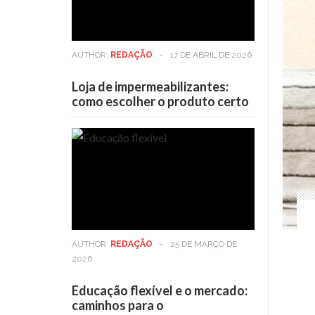
AUTHOR:
REDAÇÃO
-
17 DE ABRIL DE 2026
Loja de impermeabilizantes:
como escolher o produto certo
AUTHOR:
REDAÇÃO
-
25 DE MARÇO DE
2026
Educação flexível e o mercado:
caminhos para o