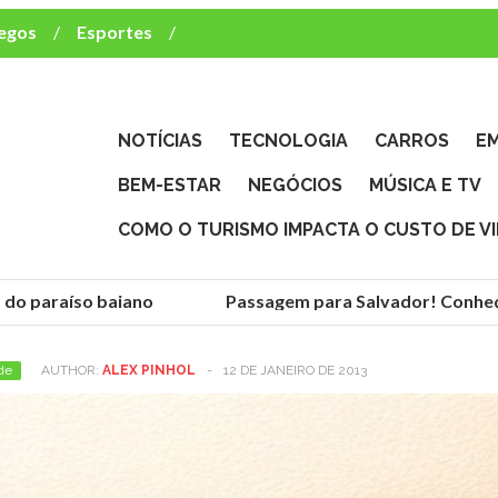
egos
Esportes
ca e TV
deste brasileiro?
NOTÍCIAS
TECNOLOGIA
CARROS
E
BEM-ESTAR
NEGÓCIOS
MÚSICA E TV
COMO O TURISMO IMPACTA O CUSTO DE V
 paraíso baiano
Passagem para Salvador! Conheça a 
de
AUTHOR:
ALEX PINHOL
-
12 DE JANEIRO DE 2013