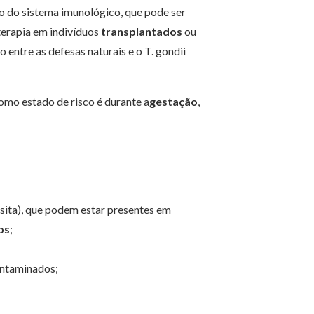
o do sistema imunológico, que pode ser
terapia em indivíduos
transplantados
ou
entre as defesas naturais e o T. gondii
omo estado de risco é durante a
gestação
,
sita), que podem estar presentes em
os
;
ontaminados;