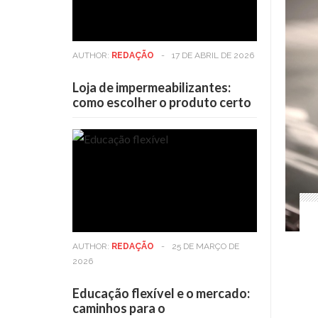
AUTHOR:
REDAÇÃO
-
17 DE ABRIL DE 2026
Loja de impermeabilizantes:
como escolher o produto certo
AUTHOR:
REDAÇÃO
-
25 DE MARÇO DE
2026
Educação flexível e o mercado:
caminhos para o