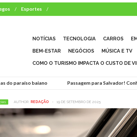
egos
Esportes
ca e TV
deste brasileiro?
NOTÍCIAS
TECNOLOGIA
CARROS
E
BEM-ESTAR
NEGÓCIOS
MÚSICA E TV
COMO O TURISMO IMPACTA O CUSTO DE V
s do paraíso baiano
Passagem para Salvador! Conheç
cias
AUTHOR:
REDAÇÃO
-
19 DE SETEMBRO DE 2025