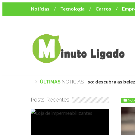
Notícias
Tecnologia
Carros
Empr
Mulher
Bem-Estar
Negócios
Músi
Resumo de Novelas
Cursos
Como o turismo impacta o custo de vida no nor
Praias de Trancoso: descubra as beleza
ÚLTIMAS
NOTÍCIAS
Posts Recentes
Notí