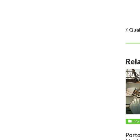
Quai
Rel
info
2024
Porto