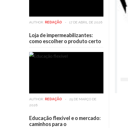
AUTHOR:
REDAÇÃO
-
17 DE ABRIL DE 2026
Loja de impermeabilizantes:
como escolher o produto certo
AUTHOR:
REDAÇÃO
-
25 DE MARÇO DE
2026
Educação flexível e o mercado:
caminhos para o