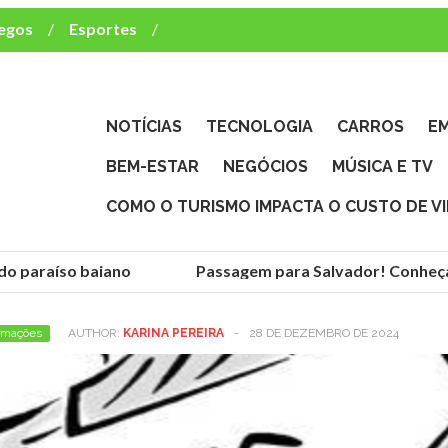
egos
Esportes
ca e TV
deste brasileiro?
NOTÍCIAS
TECNOLOGIA
CARROS
E
BEM-ESTAR
NEGÓCIOS
MÚSICA E TV
COMO O TURISMO IMPACTA O CUSTO DE V
 paraíso baiano
Passagem para Salvador! Conheça a 
rmações
AUTHOR:
KARINA PEREIRA
-
28 DE DEZEMBRO DE 2024