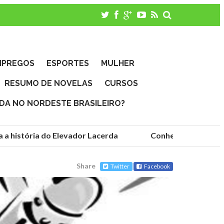
MPREGOS
ESPORTES
MULHER
RESUMO DE NOVELAS
CURSOS
IDA NO NORDESTE BRASILEIRO?
história do Elevador Lacerda
Conheça as fundações 
Share
Twitter
Facebook