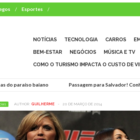
egos
Esportes
ca e TV
deste brasileiro?
NOTÍCIAS
TECNOLOGIA
CARROS
E
BEM-ESTAR
NEGÓCIOS
MÚSICA E TV
COMO O TURISMO IMPACTA O CUSTO DE V
as do paraíso baiano
Passagem para Salvador! Conhe
cias
AUTHOR:
GUILHERME
-
20 DE MARÇO DE 2014