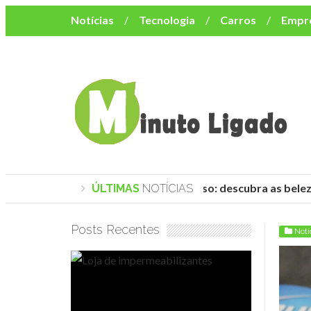
Notícias
Tecnologia
Carros
Empr
Mulher
Bem-Estar
Negócios
Músi
Resumo de Novelas
Cursos
Como o turismo impacta o custo de vida no nor
Praias de Trancoso: descubra as belez
ÚLTIMAS
NOTÍCIAS
Posts Recentes
Notí