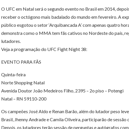
O UFC em Natal será o segundo evento no Brasil em 2014, depois d
receber o octógono mais badalado do mundo em fevereiro. A expect
público esgotou o setor ‘Arquibancada A’ com apenas quatro hora
demonstra como o MMA tem fãs cativos no Nordeste do país, reg
lutadores.
Veja a programação do UFC Fight Night 38:
EVENTO PARA FÃS
Quinta-feira
Norte Shopping Natal
Avenida Doutor João Medeiros Filho, 2395 – 2o piso – Potengi
Natal – RN 59110-200
Os campeões José Aldo e Renan Barão, além do lutador peso leve 
Brasil, Jhenny Andrade e Camila Oliveira, participarão de sessão 
Depois, os lutadores terão sessão de perguntas e autógrafos com