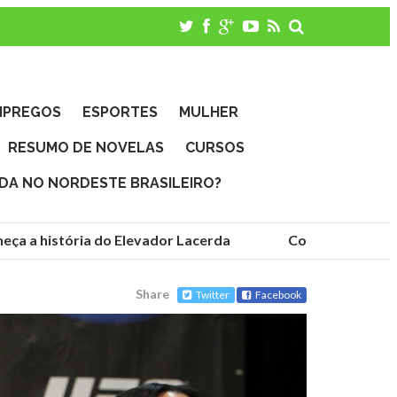
MPREGOS
ESPORTES
MULHER
RESUMO DE NOVELAS
CURSOS
IDA NO NORDESTE BRASILEIRO?
ça a história do Elevador Lacerda
Conheça as funda
Share
Twitter
Facebook