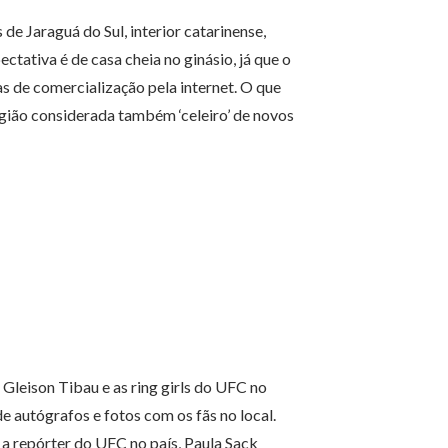
e Jaraguá do Sul, interior catarinense,
ativa é de casa cheia no ginásio, já que o
s de comercialização pela internet. O que
ião considerada também ‘celeiro’ de novos
Gleison Tibau e as ring girls do UFC no
de autógrafos e fotos com os fãs no local.
 a repórter do UFC no país, Paula Sack