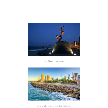
estátua iracema
praia de iracema fortaleza