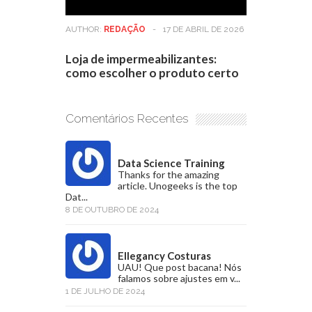
AUTHOR:
REDAÇÃO
-
17 DE ABRIL DE 2026
Loja de impermeabilizantes:
como escolher o produto certo
Comentários Recentes
Data Science Training
Thanks for the amazing
article. Unogeeks is the top
Dat...
8 DE OUTUBRO DE 2024
Ellegancy Costuras
UAU! Que post bacana! Nós
falamos sobre ajustes em v...
1 DE JULHO DE 2024