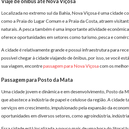
Viaje de ônibus até Nova Viçosa
Localizada no extremo sul da Bahia, Nova Viçosa é uma cidade com
como a Praia do Lugar Comum e a Praia da Costa, atraem visitant
naturais. A pesca também é uma importante atividade econômica 
oferece oportunidades em setores como turismo, pesca e comérc
A cidade é relativamente grande e possui infraestrutura para receb
possível chegar à cidade viajando de ônibus, por isso, se você es
sua viagem, encontre
passagem para Nova Viçosa
com os melhore
Passagem para Posto da Mata
Uma cidade jovem e dinâmica e em desenvolvimento, Posto da Ma
que abastece a indústria de papel e celulose da região. A cidade
serviços em crescimento, impulsionado pela expansão da economi
oportunidades em diversos setores, como agroindústria, indústria
Essa cidade está localizada a pouco mais de uma hora do litoral b