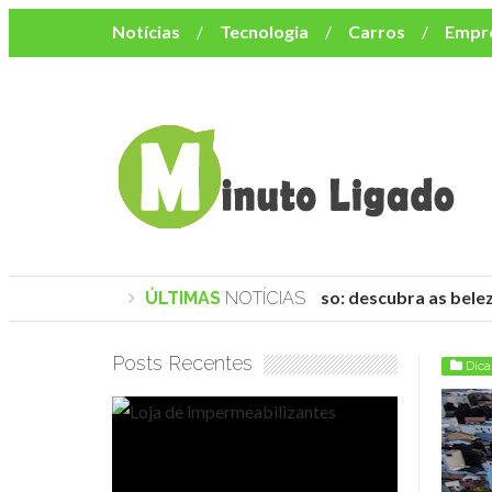
Notícias
Tecnologia
Carros
Empr
Mulher
Bem-Estar
Negócios
Músi
Resumo de Novelas
Cursos
Como o turismo impacta o custo de vida no nor
Praias de Trancoso: descubra as belez
ÚLTIMAS
NOTÍCIAS
Posts Recentes
Dica