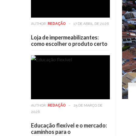
AUTHOR:
REDAÇÃO
-
17 DE ABRIL DE 2026
Loja de impermeabilizantes:
como escolher o produto certo
AUTHOR:
REDAÇÃO
-
25 DE MARÇO DE
2026
Educação flexível e o mercado:
caminhos para o