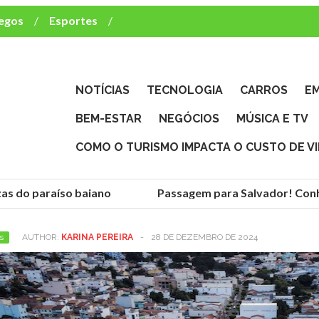
egos
Esportes
ca e TV
deste brasileiro?
NOTÍCIAS
TECNOLOGIA
CARROS
E
BEM-ESTAR
NEGÓCIOS
MÚSICA E TV
COMO O TURISMO IMPACTA O CUSTO DE V
as do paraíso baiano
Passagem para Salvador! Conhe
s
AUTHOR:
KARINA PEREIRA
-
28 DE DEZEMBRO DE 2024