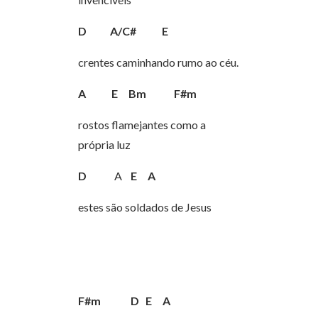
D
A/C#
E
crentes caminhando rumo ao céu.
A
E
Bm
F#m
rostos flamejantes como a
própria luz
D
A
E
A
estes são soldados de Jesus
F#m
D
E
A