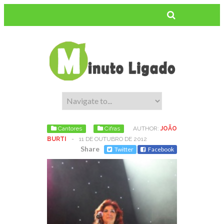
Cantores
Cifras
AUTHOR:
JOÃO
BURTI
-
11 DE OUTUBRO DE 2012
Share
Twitter
Facebook