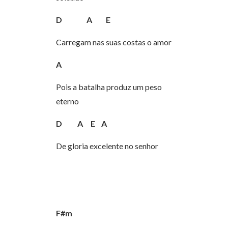
D
A
E
Carregam nas suas costas o amor
A
Pois a batalha produz um peso
eterno
D
A
E
A
De gloria excelente no senhor
F#m