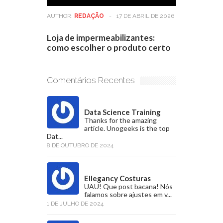
AUTHOR:
REDAÇÃO
-
17 DE ABRIL DE 2026
Loja de impermeabilizantes:
como escolher o produto certo
Comentários Recentes
Data Science Training
Thanks for the amazing
article. Unogeeks is the top
Dat...
8 DE OUTUBRO DE 2024
Ellegancy Costuras
UAU! Que post bacana! Nós
falamos sobre ajustes em v...
1 DE JULHO DE 2024