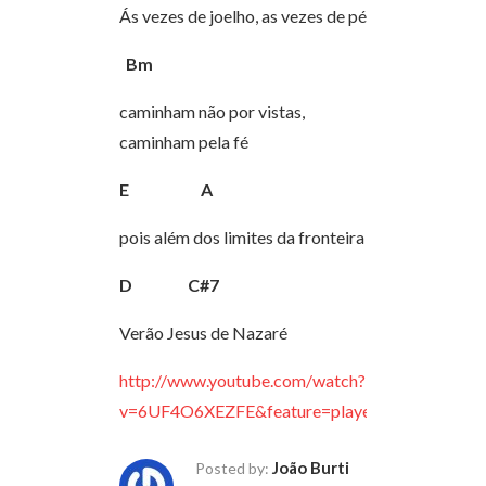
Ás vezes de joelho, as vezes de pé
Bm
caminham não por vistas,
caminham pela fé
E
A
pois além dos limites da fronteira
D
C#7
Verão Jesus de Nazaré
http://www.youtube.com/watch?
v=6UF4O6XEZFE&feature=player_embedded
João Burti
Posted by: