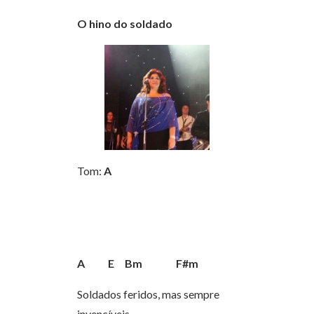
O hino do soldado
Tom:
A
A
E
Bm
F#m
Soldados feridos, mas sempre
invencíveis