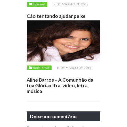
Internet
14 DE AGOSTO DE 2014
Cão tentando ajudar peixe
Bem-Estar
11 DE MARÇO DE 2013
Aline Barros – A Comunhão da
tua Glória:cifra, vídeo, letra,
música
Deixe um comentário