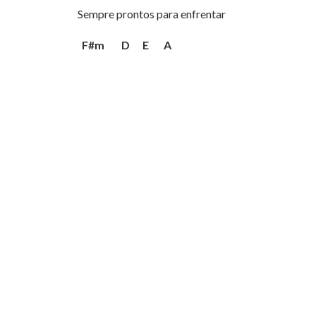
Sempre prontos para enfrentar
F#m
D
E
A