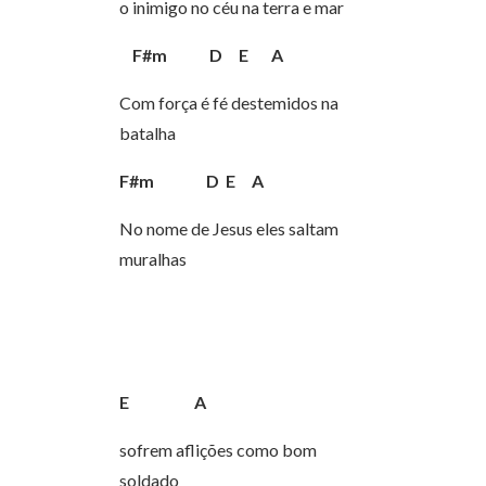
o inimigo no céu na terra e mar
F#m
D
E
A
Com força é fé destemidos na
batalha
F#m
D
E
A
No nome de Jesus eles saltam
muralhas
E
A
sofrem aflições como bom
soldado