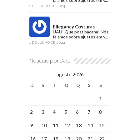
falamos sobre ajustes em v...
1 DE JULHO DE 2024
Ellegancy Costuras
UAU! Que post bacana! Nós
falamos sobre ajustes em v...
1 DE JULHO DE 2024
Notícias por Data
agosto 2026
D
S
T
Q
Q
S
S
1
2
3
4
5
6
7
8
9
10
11
12
13
14
15
16
17
18
19
20
21
22