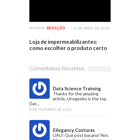
AUTHOR:
REDAÇÃO
-
17 DE ABRIL DE 2026
Loja de impermeabilizantes:
como escolher o produto certo
Comentários Recentes
Data Science Training
Thanks for the amazing
article. Unogeeks is the top
Dat...
8 DE OUTUBRO DE 2024
Ellegancy Costuras
UAU! Que post bacana! Nós