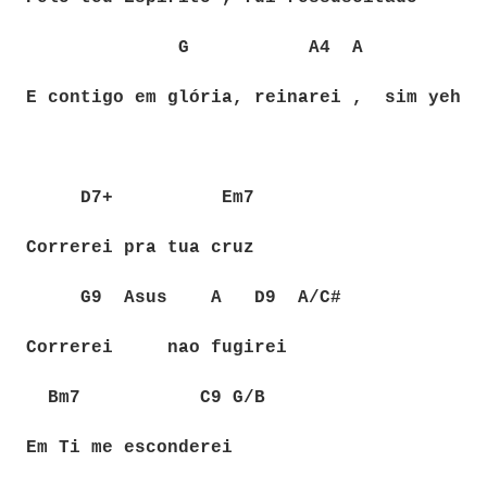
G
A4
A
E contigo em glória, reinarei ,
sim yeh
D7+
Em7
Correrei pra tua cruz
G9
Asus
A
D9
A/C#
Correrei
nao fugirei
Bm7
C9 G/B
Em Ti me esconderei