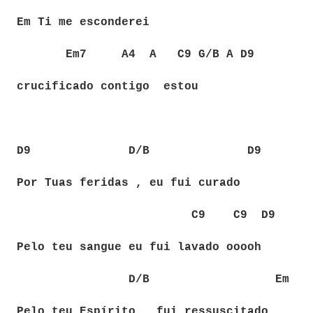
Em Ti me esconderei
Em7
A4
A
C9 G/B A D9
crucificado contigo
estou
D9
D/B
D9
Por Tuas feridas , eu fui curado
C9
C9
D9
Pelo teu sangue eu fui lavado ooooh
D/B
Em
Pelo teu Espírito , fui ressuscitado