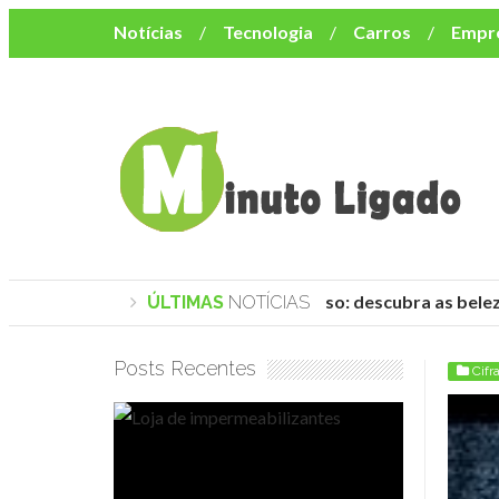
Notícias
Tecnologia
Carros
Empr
Mulher
Bem-Estar
Negócios
Músi
Resumo de Novelas
Cursos
Como o turismo impacta o custo de vida no nor
Praias de Trancoso: descubra as belez
ÚLTIMAS
NOTÍCIAS
Posts Recentes
Cifr