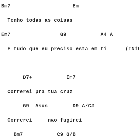
Bm7
Em
Tenho todas as coisas
Em7
G9
A4 A
E tudo que eu preciso esta em ti
(INÍ
D7+
Em7
Correrei pra tua cruz
G9
Asus
D9 A/C#
Correrei
nao fugirei
Bm7
C9 G/B