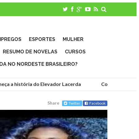
MPREGOS
ESPORTES
MULHER
RESUMO DE NOVELAS
CURSOS
IDA NO NORDESTE BRASILEIRO?
ça a história do Elevador Lacerda
Conheça as funda
Share
Twitter
Facebook