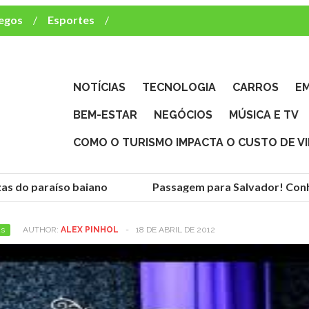
egos
Esportes
ca e TV
deste brasileiro?
NOTÍCIAS
TECNOLOGIA
CARROS
E
BEM-ESTAR
NEGÓCIOS
MÚSICA E TV
COMO O TURISMO IMPACTA O CUSTO DE V
as do paraíso baiano
Passagem para Salvador! Conhe
as
AUTHOR:
ALEX PINHOL
-
18 DE ABRIL DE 2012