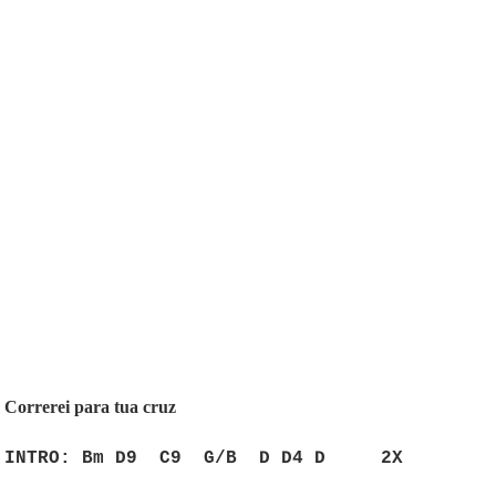
Correrei para tua cruz
INTRO: Bm D9
C9
G/B
D D4 D
2X