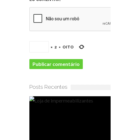
×
2
=
OITO
Posts Recentes