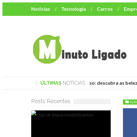
Notícias
Tecnologia
Carros
Empr
Mulher
Bem-Estar
Negócios
Músi
Resumo de Novelas
Cursos
Como o turismo impacta o custo de vida no nor
Praias de Trancoso: descubra as belez
ÚLTIMAS
NOTÍCIAS
Posts Recentes
Apli