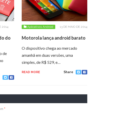
E 2014
Aplicativos Android
13 DE MAIO DE 2014
do do
Motorola lança android barato
O dispositivo chega ao mercado
o de
amanhã em duas versões, uma
mo
simples, de R$ 529, e…
Share
READ MORE
com
*