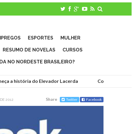
MPREGOS
ESPORTES
MULHER
RESUMO DE NOVELAS
CURSOS
IDA NO NORDESTE BRASILEIRO?
a a história do Elevador Lacerda
Conheça as funda
Share
Twitter
Facebook
 DE 2012