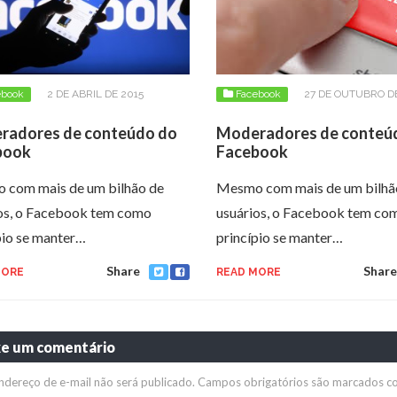
ebook
2 DE ABRIL DE 2015
Facebook
27 DE OUTUBRO D
radores de conteúdo do
Moderadores de conteú
book
Facebook
 com mais de um bilhão de
Mesmo com mais de um bilhã
os, o Facebook tem como
usuários, o Facebook tem co
pio se manter…
princípio se manter…
Share
Share
MORE
READ MORE
xe um comentário
ndereço de e-mail não será publicado.
Campos obrigatórios são marcados 