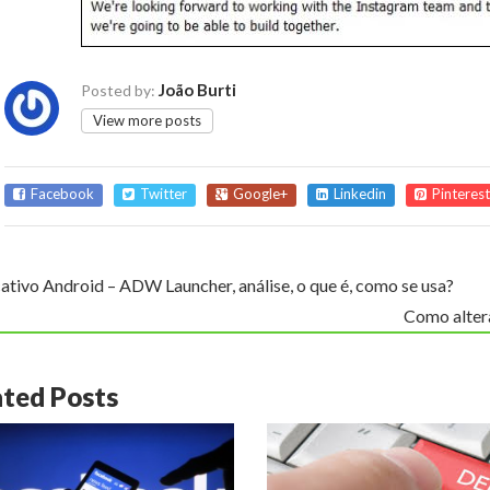
João Burti
Posted by:
View more posts
Facebook
Twitter
Google+
Linkedin
Pinterest
ativo Android – ADW Launcher, análise, o que é, como se usa?
Como altera
ated Posts