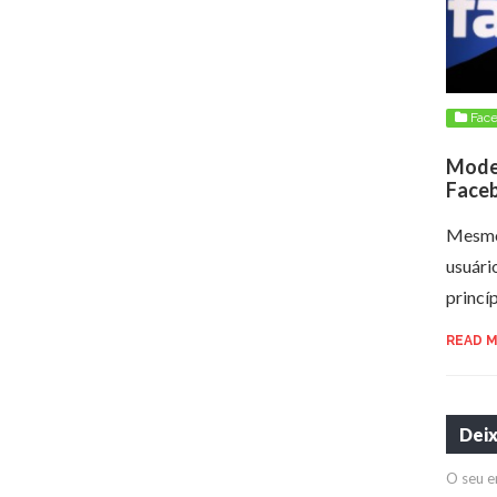
Fac
Mode
Face
Mesmo
usuári
princí
READ 
Dei
O seu e