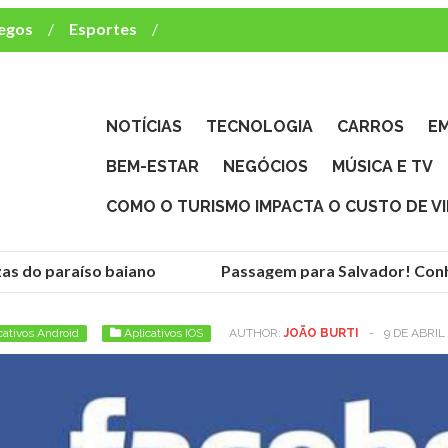
egos
Esportes
ca e TV
deste brasileiro?
NOTÍCIAS
TECNOLOGIA
CARROS
E
BEM-ESTAR
NEGÓCIOS
MÚSICA E TV
COMO O TURISMO IMPACTA O CUSTO DE V
as do paraíso baiano
Passagem para Salvador! Conheç
cativos Android
Aplicativos IOS
AUTHOR:
JOÃO BURTI
-
9 DE ABRIL