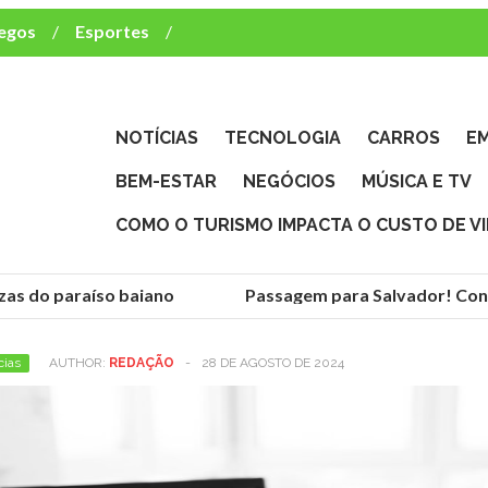
egos
Esportes
ca e TV
deste brasileiro?
NOTÍCIAS
TECNOLOGIA
CARROS
E
BEM-ESTAR
NEGÓCIOS
MÚSICA E TV
COMO O TURISMO IMPACTA O CUSTO DE V
as do paraíso baiano
Passagem para Salvador! Conhe
cias
AUTHOR:
REDAÇÃO
-
28 DE AGOSTO DE 2024