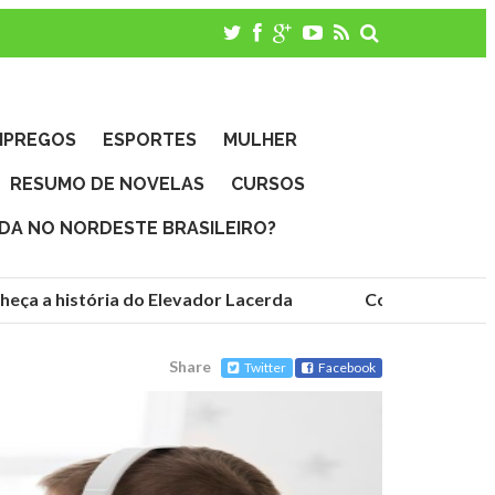
MPREGOS
ESPORTES
MULHER
RESUMO DE NOVELAS
CURSOS
IDA NO NORDESTE BRASILEIRO?
ça a história do Elevador Lacerda
Conheça as funda
Share
Twitter
Facebook