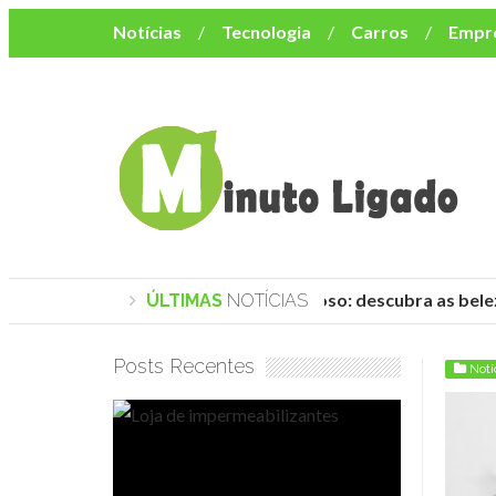
Notícias
Tecnologia
Carros
Empr
Mulher
Bem-Estar
Negócios
Músi
Resumo de Novelas
Cursos
Como o turismo impacta o custo de vida no nor
Praias de Trancoso: descubra as belez
ÚLTIMAS
NOTÍCIAS
Posts Recentes
Notí