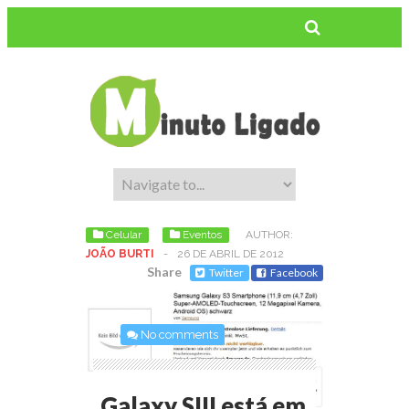
Celular
Eventos
AUTHOR:
JOÃO BURTI
-
26 DE ABRIL DE 2012
Share
Twitter
Facebook
No comments
Galaxy SIII está em