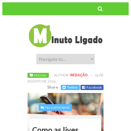
Notícias
AUTHOR:
REDAÇÃO
-
19 DE
AGOSTO DE 2025
Share
Twitter
Facebook
No comments
Como as lives