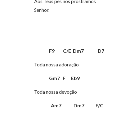
Aos Teus pés nos prostramos
Senhor.
F9 C/E Dm7 D7
Toda nossa adoração
Gm7 F Eb9
Toda nossa devoção
Am7 Dm7 F/C