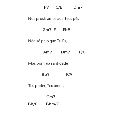
F9 C/E Dm7
Nos prostramos aos Teus pés
Gm7 F Eb9
Não só pelo que Tu És,
Am7 Dm7 F/C
Mas por Tua santidade
Bb9 F/A
Teu poder, Teu amor,
Gm7
Bb/C Bbm/C