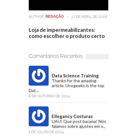
AUTHOR:
REDAÇÃO
-
17 DE ABRIL DE 2026
Loja de impermeabilizantes:
como escolher o produto certo
Comentários Recentes
Data Science Training
Thanks for the amazing
article. Unogeeks is the top
Dat...
8 DE OUTUBRO DE 2024
Ellegancy Costuras
UAU! Que post bacana! Nós
falamos sobre ajustes em v...
1 DE JULHO DE 2024