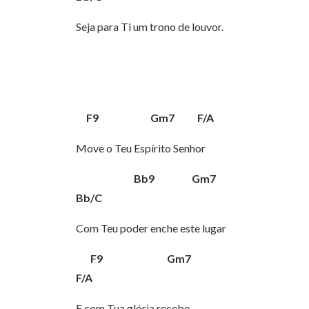
Seja para Ti um trono de louvor.
F9 Gm7 F/A
Move o Teu Espírito Senhor
Bb9 Gm7
Bb/C
Com Teu poder enche este lugar
F9 Gm7
F/A
E com Tua glória recebe