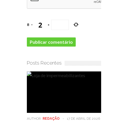
8
−
=
Posts Recentes
AUTHOR:
REDAÇÃO
-
17 DE ABRIL DE 2026