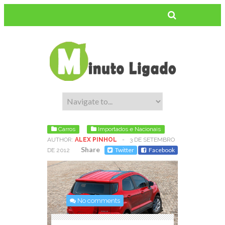
Carros
Importados e Nacionais
AUTHOR:
ALEX PINHOL
-
3 DE SETEMBRO
Share
Twitter
Facebook
DE 2012
No comments