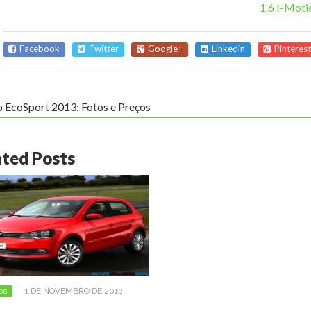
1.6 I-Moti
Facebook
Twitter
Google+
Linkedin
Pinterest
 EcoSport 2013: Fotos e Preços
ated Posts
os
1 DE NOVEMBRO DE 2012