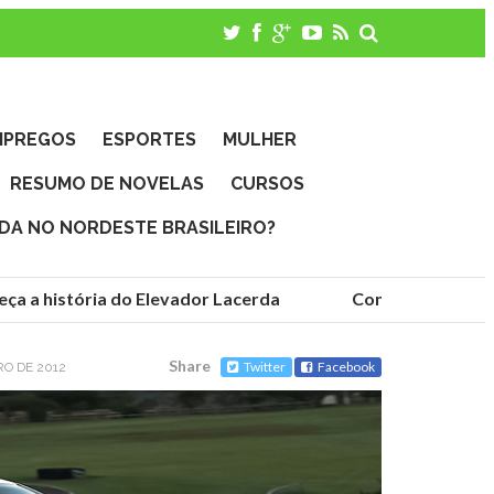
MPREGOS
ESPORTES
MULHER
RESUMO DE NOVELAS
CURSOS
IDA NO NORDESTE BRASILEIRO?
a história do Elevador Lacerda
Conheça as fundaçõe
Share
Twitter
Facebook
RO DE 2012