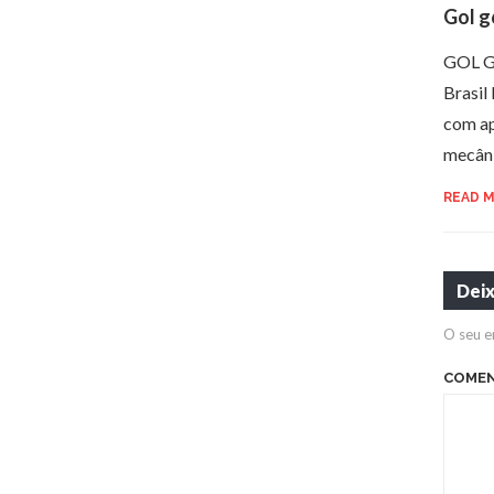
Gol g
GOL G
Brasil
com ap
mecân
READ 
Dei
O seu e
COME