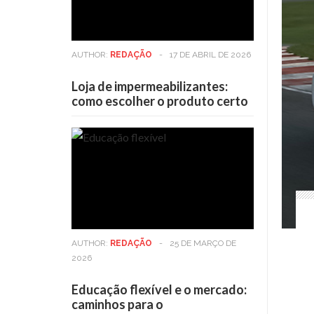
AUTHOR:
REDAÇÃO
-
17 DE ABRIL DE 2026
Loja de impermeabilizantes:
como escolher o produto certo
AUTHOR:
REDAÇÃO
-
25 DE MARÇO DE
2026
Educação flexível e o mercado:
caminhos para o