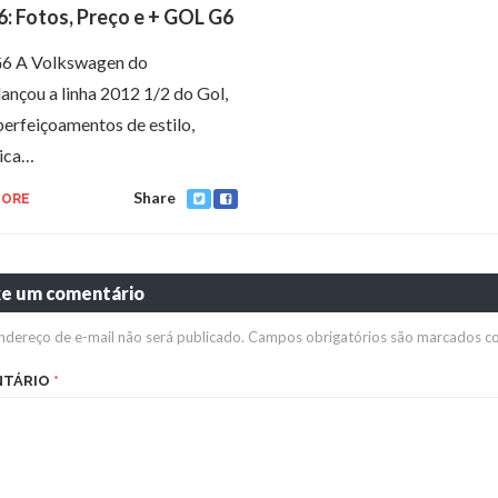
6: Fotos, Preço e + GOL G6
6 A Volkswagen do
 lançou a linha 2012 1/2 do Gol,
erfeiçoamentos de estilo,
ica…
Share
MORE
xe um comentário
ndereço de e-mail não será publicado.
Campos obrigatórios são marcados 
NTÁRIO
*