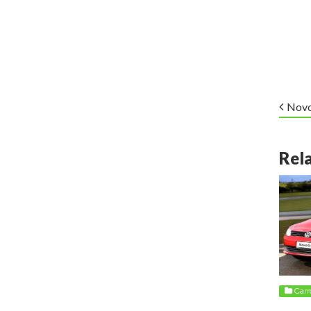
Novo
Rel
Carr