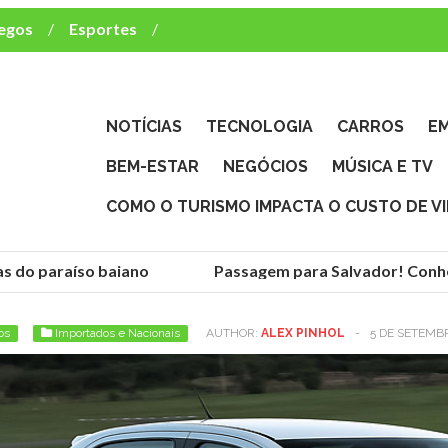
egos
Esportes
ca e TV
deste brasileiro?
NOTÍCIAS
TECNOLOGIA
CARROS
E
BEM-ESTAR
NEGÓCIOS
MÚSICA E TV
COMO O TURISMO IMPACTA O CUSTO DE V
do paraíso baiano
Passagem para Salvador! Conheça 
os
Importados e Nacionais
AUTHOR:
ALEX PINHOL
-
5 DE SETEMB