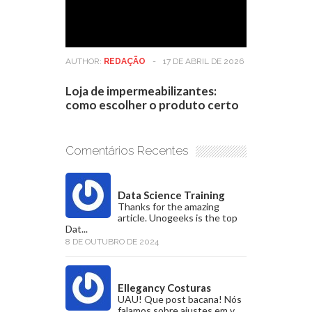
AUTHOR:
REDAÇÃO
-
17 DE ABRIL DE 2026
Loja de impermeabilizantes:
como escolher o produto certo
Comentários Recentes
Data Science Training
Thanks for the amazing
article. Unogeeks is the top
Dat...
8 DE OUTUBRO DE 2024
Ellegancy Costuras
UAU! Que post bacana! Nós
falamos sobre ajustes em v...