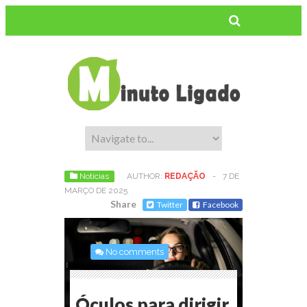
Notícias
AUTHOR:
REDAÇÃO
-
7 DE
MARÇO DE 2025
Share
Twitter
Facebook
No comments
Óculos para dirigir