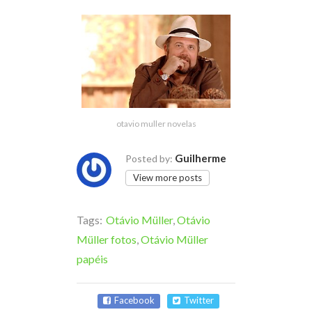
otavio muller novelas
Guilherme
Posted by:
View more posts
Tags:
Otávio Müller
,
Otávio
Müller fotos
,
Otávio Müller
papéis
Facebook
Twitter