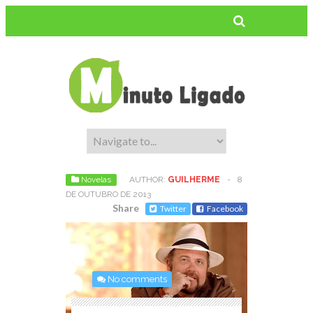
Novelas
AUTHOR:
GUILHERME
-
8
DE OUTUBRO DE 2013
Share
Twitter
Facebook
No comments