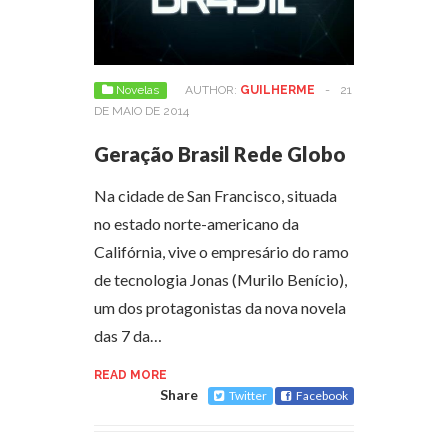
Novelas
AUTHOR:
GUILHERME
-
21
DE MAIO DE 2014
Geração Brasil Rede Globo
Na cidade de San Francisco, situada
no estado norte-americano da
Califórnia, vive o empresário do ramo
de tecnologia Jonas (Murilo Benício),
um dos protagonistas da nova novela
das 7 da…
READ MORE
Share
Twitter
Facebook