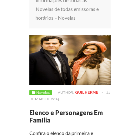
informações de todas as
Novelas de todas emissoras e
horários – Novelas
Novelas
AUTHOR:
GUILHERME
-
21
DE MAIO DE 2014
Elenco e Personagens Em
Família
Confira o elenco da primeira e