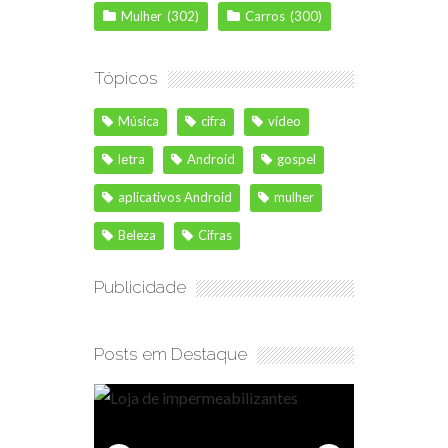
Mulher
(302)
Carros
(300)
Tópicos
Música
cifra
vídeo
letra
Android
gospel
aplicativos Android
mulher
Beleza
Cifras
Publicidade
Posts em Destaque