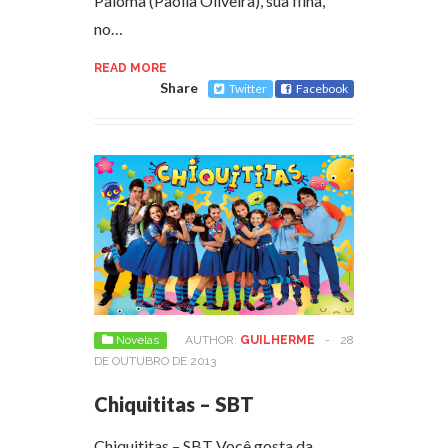
Paloma (Paolla Oliveira), sua filha,
no…
READ MORE
Share
Twitter
Facebook
Novelas
AUTHOR:
GUILHERME
-
28
DE OUTUBRO DE 2013
Chiquititas – SBT
Chiquititas – SBT Você gosta da