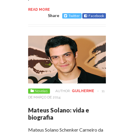
READ MORE
Share
Twitter
Facebook
Novelas
AUTHOR:
GUILHERME
-
11
DE MARÇO DE 2014
Mateus Solano: vida e
biografia
Mateus Solano Schenker Carneiro da