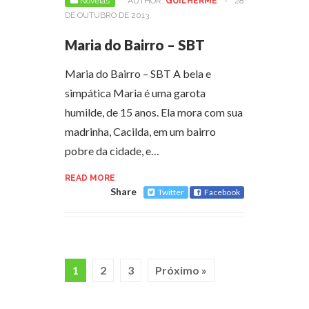
Novelas
AUTHOR:
GUILHERME
-
28
DE OUTUBRO DE 2013
Maria do Bairro – SBT
Maria do Bairro – SBT A bela e
simpática Maria é uma garota
humilde, de 15 anos. Ela mora com sua
madrinha, Cacilda, em um bairro
pobre da cidade, e…
READ MORE
Share
Twitter
Facebook
1
2
3
Próximo »