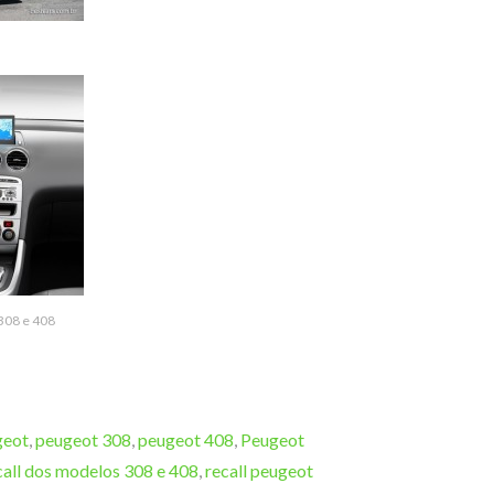
308 e 408
geot
,
peugeot 308
,
peugeot 408
,
Peugeot
call dos modelos 308 e 408
,
recall peugeot