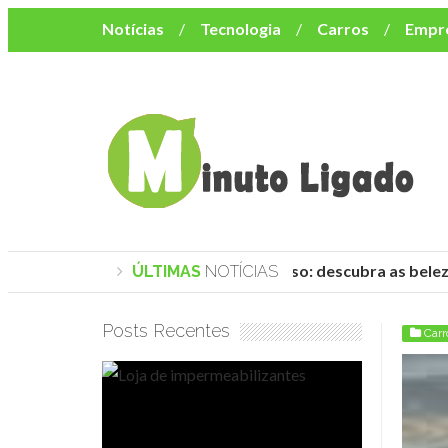
Notícias
Tecnologia
Carros
Empr
Mulher
Bem-Estar
Negócios
Músi
Resumo de Novelas
Cursos
Como o turismo impacta o custo de vida no nor
Praias de Trancoso: descubra as belez
ÚLTIMAS
NOTÍCIAS
Posts Recentes
Carr