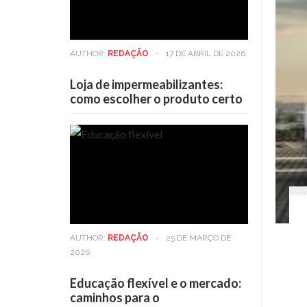
AUTHOR:
REDAÇÃO
-
17 DE ABRIL DE 2026
Loja de impermeabilizantes:
como escolher o produto certo
AUTHOR:
REDAÇÃO
-
25 DE MARÇO DE
2026
Educação flexível e o mercado:
caminhos para o