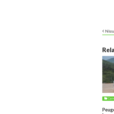
Nissa
Rel
Carr
Peuge