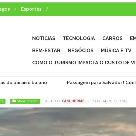
egos
Esportes
ca e TV
deste brasileiro?
NOTÍCIAS
TECNOLOGIA
CARROS
E
BEM-ESTAR
NEGÓCIOS
MÚSICA E TV
COMO O TURISMO IMPACTA O CUSTO DE V
as do paraíso baiano
Passagem para Salvador! Conhe
os
Manutenção
AUTHOR:
GUILHERME
-
23 DE ABRIL DE 2014