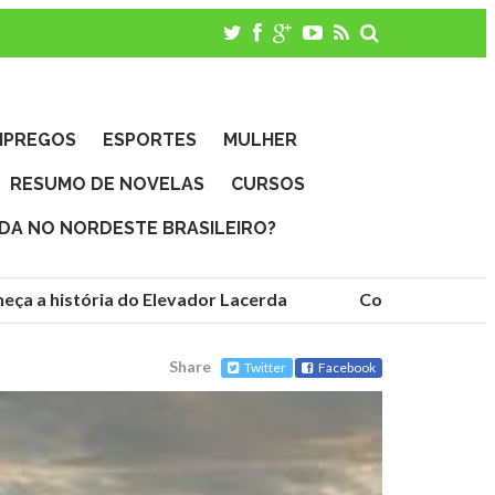
MPREGOS
ESPORTES
MULHER
RESUMO DE NOVELAS
CURSOS
IDA NO NORDESTE BRASILEIRO?
ça a história do Elevador Lacerda
Conheça as funda
Share
Twitter
Facebook