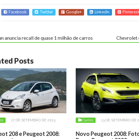
Facebook
Twitter
Google+
Linkedin
Pinterest
n anuncia recall de quase 1 milhão de carros
Chevrolet 
ated Posts
os
17 DE SETEMBRO DE 2013
Carros
13 DE SETEMBRO DE 
ot 208 e Peugeot 2008:
Novo Peugeot 2008: Foto