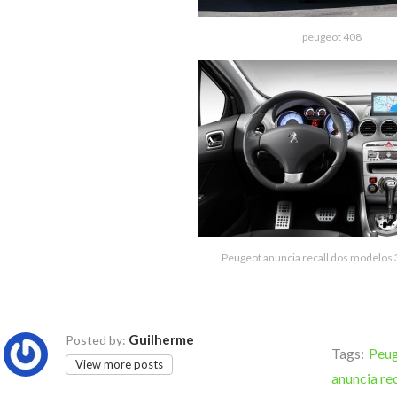
peugeot 408
Peugeot anuncia recall dos modelos 
Guilherme
Posted by:
Tags:
Peu
View more posts
anuncia re