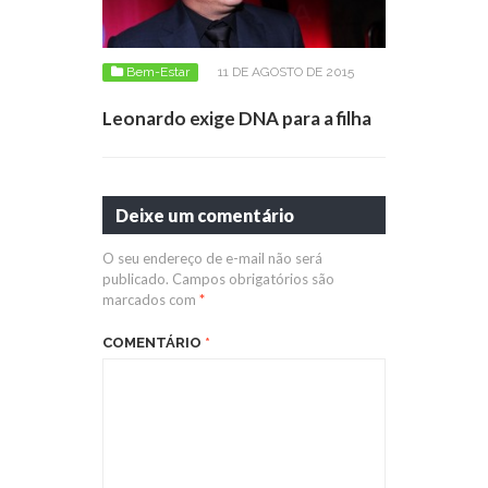
Bem-Estar
11 DE AGOSTO DE 2015
Leonardo exige DNA para a filha
Deixe um comentário
O seu endereço de e-mail não será
publicado.
Campos obrigatórios são
marcados com
*
COMENTÁRIO
*