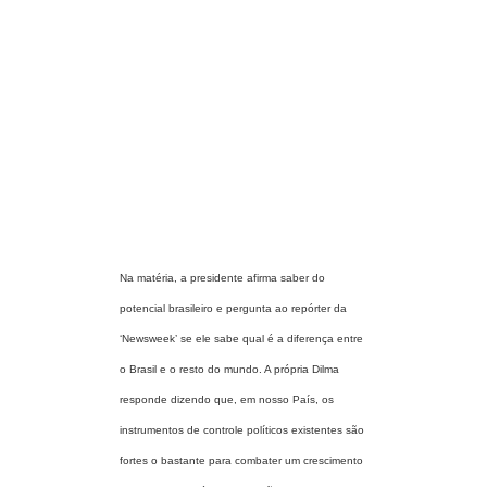
Na matéria, a presidente afirma saber do
potencial brasileiro e pergunta ao repórter da
‘Newsweek’ se ele sabe qual é a diferença entre
o Brasil e o resto do mundo. A própria Dilma
responde dizendo que, em nosso País, os
instrumentos de controle políticos existentes são
fortes o bastante para combater um crescimento