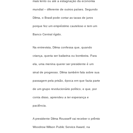
mais lento ou até a estagnação da economia
mundial – diferente de outros países. Segundo
Dilma, o Brasil pode cortar as taxas de juros
porque fez um empréstimo cauteloso e tem um
Banco Central rígido.
Na entrevista, Dilma confessa que, quando
criança, queria ser bailarina ou bombeira. Para
ela, uma menina querer ser presidente é um
sinal de progresso. Dilma também fala sobre sua
passagem pela prisão, época em que fazia parte
de um grupo revolucionário político, e que, por
conta disso, aprendeu a ter esperança e
paciência.
A presidente Dilma Rousseff vai receber o prêmio
Woodrow Wilson Public Service Award, na