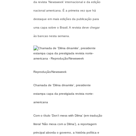
da revista ‘Newsweek’ internacional e da edição
nacional americana. É a primeira vez que há
destaque em mais edições da publicação para
uma capa sobre o Brasil. A revista deve chegar
às bancas nesta semana.
Reprodução/Newsweek
Chamada de ‘Dilma dinamite’, presidente
estampa capa da prestigiada revista norte-
americana
Com o título ‘Don’t mess with Dilma’ (em tradução
literal ‘Não mexa com a Dilma’), a reportagem
principal aborda o governo, a história política e