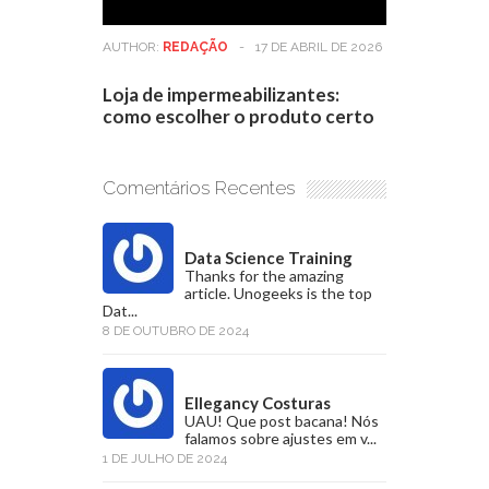
AUTHOR:
REDAÇÃO
-
17 DE ABRIL DE 2026
Loja de impermeabilizantes:
como escolher o produto certo
Comentários Recentes
Data Science Training
Thanks for the amazing
article. Unogeeks is the top
Dat...
8 DE OUTUBRO DE 2024
Ellegancy Costuras
UAU! Que post bacana! Nós
falamos sobre ajustes em v...
1 DE JULHO DE 2024