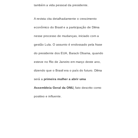
também a vida pessoal da presidente.
A revista cita detalhadamente o crescimento
econômico do Brasil e a participação de Dilma
nesse processo de mudanças, iniciado com a
gestão Lula. O assunto é endossado pela frase
do presidente dos EUA, Barack Obama, quando
esteve no Rio de Janeiro em março deste ano,
dizendo que o Brasil era o país do futuro. Dilma
será a
primeira mulher a abrir uma
Assembleia Geral da ONU
,
fato descrito como
positivo e influente.